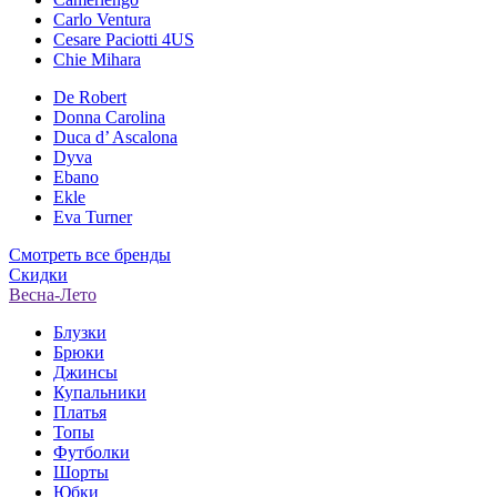
Carlo Ventura
Cesare Paciotti 4US
Chie Mihara
De Robert
Donna Carolina
Duca d’ Ascalona
Dyva
Ebano
Ekle
Eva Turner
Смотреть все бренды
Скидки
Весна-Лето
Блузки
Брюки
Джинсы
Купальники
Платья
Топы
Футболки
Шорты
Юбки