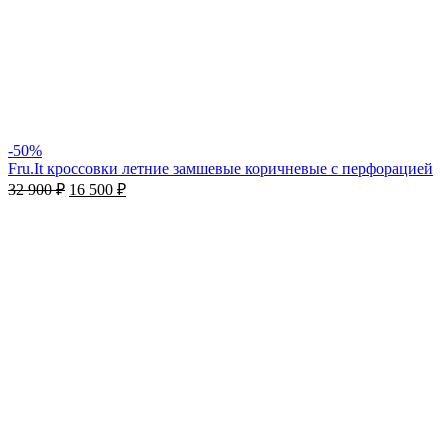
-50%
Fru.It кроссовки летние замшевые коричневые с перфорацией
32 900
₽
16 500
₽