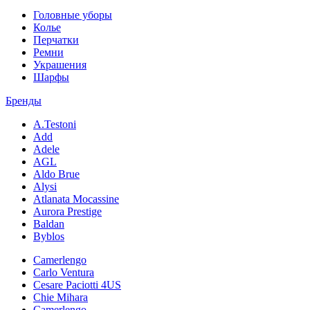
Головные уборы
Колье
Перчатки
Ремни
Украшения
Шарфы
Бренды
A.Testoni
Add
Adele
AGL
Aldo Brue
Alysi
Atlanata Mocassine
Aurora Prestige
Baldan
Byblos
Camerlengo
Carlo Ventura
Cesare Paciotti 4US
Chie Mihara
Camerlengo