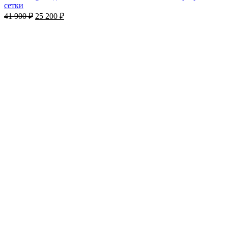
сетки
41 900
₽
25 200
₽