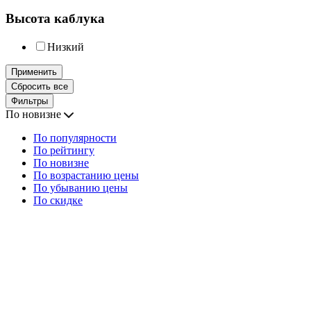
Высота каблука
Низкий
Применить
Сбросить все
Фильтры
По новизне
По популярности
По рейтингу
По новизне
По возрастанию цены
По убыванию цены
По скидке