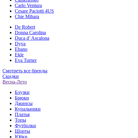
Carlo Ventura
Cesare Paciotti 4US
Chie Mihara
De Robert
Donna Carolina
Duca d’ Ascalona
Dyva
Ebano
Ekle
Eva Turner
Смотреть все бренды
Скидки
Весна-Лето
Блузки
Брюки
Джинсы
Купальники
Платья
Топы
Футболки
Шорты
Юбки