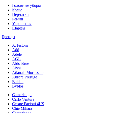
Головные уборы
Колье
Перчатки
Ремни
Украшения
Шарфы
Бренды
A.Testoni
Add
Adele
AGL
Aldo Brue
Alysi
Atlanata Mocassine
Aurora Prestige
Baldan
Byblos
Camerlengo
Carlo Ventura
Cesare Paciotti 4US
Chie Mihara
Camerlengo