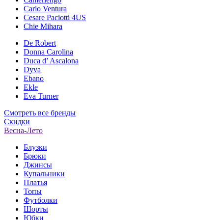
Carlo Ventura
Cesare Paciotti 4US
Chie Mihara
De Robert
Donna Carolina
Duca d’ Ascalona
Dyva
Ebano
Ekle
Eva Turner
Смотреть все бренды
Скидки
Весна-Лето
Блузки
Брюки
Джинсы
Купальники
Платья
Топы
Футболки
Шорты
Юбки