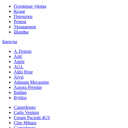
Головные уборы
Колье
Перчатки
Ремни
Украшения
Шарфы
Бренды
A.Testoni
Add
Adele
AGL
Aldo Brue
Alysi
Atlanata Mocassine
Aurora Prestige
Baldan
Byblos
Camerlengo
Carlo Ventura
Cesare Paciotti 4US
Chie Mihara
Camerlengo