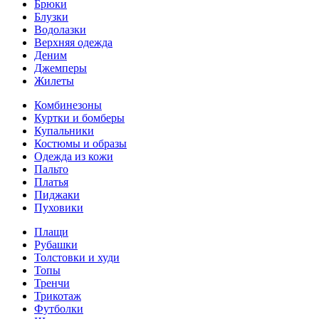
Брюки
Блузки
Водолазки
Верхняя одежда
Деним
Джемперы
Жилеты
Комбинезоны
Куртки и бомберы
Купальники
Костюмы и образы
Одежда из кожи
Пальто
Платья
Пиджаки
Пуховики
Плащи
Рубашки
Толстовки и худи
Топы
Тренчи
Трикотаж
Футболки