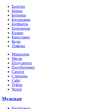
Балетки
Берцы
Ботинки
Босоножки
Ботфорты
Ботильоны
Казаки
Кроссовки
Кеды
Лоферы
Мокасины
Мюли
Полусапоги
Полуботинки
Сапоги
Слипоны
Сабо
Туфли
Челси
Мужская
Босоножки