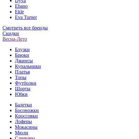
Dyva
Ebano
Ekle
Eva Turner
Смотреть все бренды
Скидки
Весна-Лето
Блузки
Брюки
Джинсы
Купальники
Платья
Топы
Футболки
Шорты
Юбки
Балетки
Босоножки
Кроссовки
Лоферы
Мокасины
Мюли
Слипоны