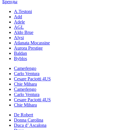
Бренды
A.Testoni
Add
Adele
AGL
Aldo Brue
Alysi
Atlanata Mocassine
Aurora Prestige
Baldan
Byblos
Camerlengo
Carlo Ventura
Cesare Paciotti 4US
Chie Mihara
Camerlengo
Carlo Ventura
Cesare Paciotti 4US
Chie Mihara
De Robert
Donna Carolina
Duca d’ Ascalona