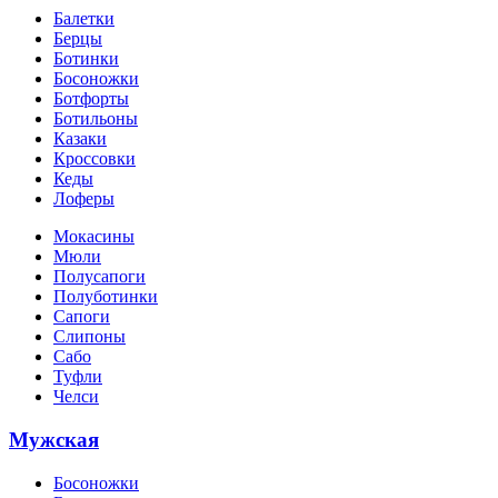
Балетки
Берцы
Ботинки
Босоножки
Ботфорты
Ботильоны
Казаки
Кроссовки
Кеды
Лоферы
Мокасины
Мюли
Полусапоги
Полуботинки
Сапоги
Слипоны
Сабо
Туфли
Челси
Мужская
Босоножки