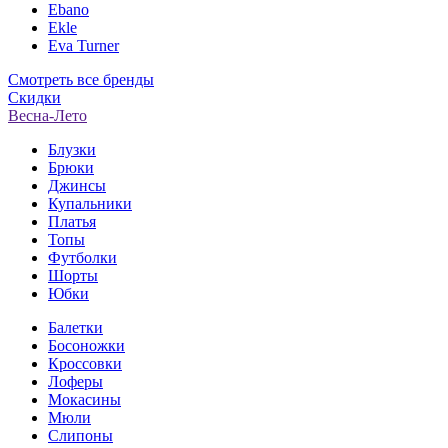
Ebano
Ekle
Eva Turner
Смотреть все бренды
Скидки
Весна-Лето
Блузки
Брюки
Джинсы
Купальники
Платья
Топы
Футболки
Шорты
Юбки
Балетки
Босоножки
Кроссовки
Лоферы
Мокасины
Мюли
Слипоны