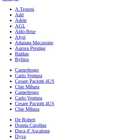
A.Testoni
Add
Adele
AGL
Aldo Brue
Alysi
Atlanata Mocassine
Aurora Prestige
Baldan
Byblos
Camerlengo
Carlo Ventura
Cesare Paciotti 4US
Chie Mihara
Camerlengo
Carlo Ventura
Cesare Paciotti 4US
Chie Mihara
De Robert
Donna Carolina
Duca d’ Ascalona
Dyva