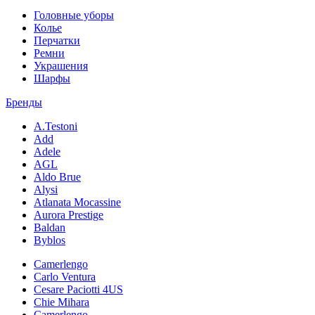
Головные уборы
Колье
Перчатки
Ремни
Украшения
Шарфы
Бренды
A.Testoni
Add
Adele
AGL
Aldo Brue
Alysi
Atlanata Mocassine
Aurora Prestige
Baldan
Byblos
Camerlengo
Carlo Ventura
Cesare Paciotti 4US
Chie Mihara
Camerlengo