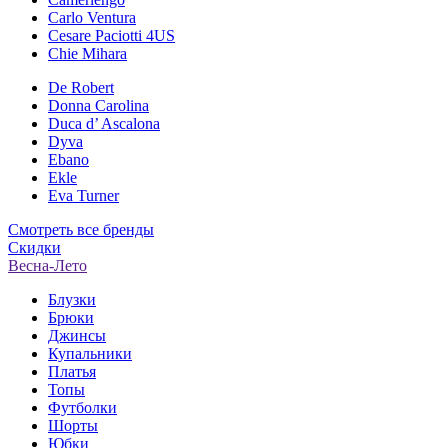
Carlo Ventura
Cesare Paciotti 4US
Chie Mihara
De Robert
Donna Carolina
Duca d’ Ascalona
Dyva
Ebano
Ekle
Eva Turner
Смотреть все бренды
Скидки
Весна-Лето
Блузки
Брюки
Джинсы
Купальники
Платья
Топы
Футболки
Шорты
Юбки