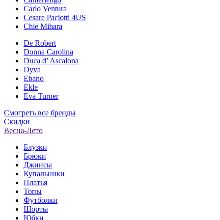
Carlo Ventura
Cesare Paciotti 4US
Chie Mihara
De Robert
Donna Carolina
Duca d’ Ascalona
Dyva
Ebano
Ekle
Eva Turner
Смотреть все бренды
Скидки
Весна-Лето
Блузки
Брюки
Джинсы
Купальники
Платья
Топы
Футболки
Шорты
Юбки