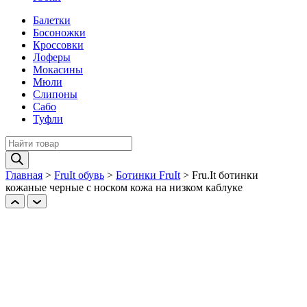
Балетки
Босоножки
Кроссовки
Лоферы
Мокасины
Мюли
Слипоны
Сабо
Туфли
Поиск
товаров
Главная
>
FruIt обувь
>
Ботинки FruIt
>
Fru.It ботинки
кожаные черные с носком кожа на низком каблуке