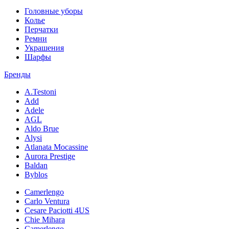
Головные уборы
Колье
Перчатки
Ремни
Украшения
Шарфы
Бренды
A.Testoni
Add
Adele
AGL
Aldo Brue
Alysi
Atlanata Mocassine
Aurora Prestige
Baldan
Byblos
Camerlengo
Carlo Ventura
Cesare Paciotti 4US
Chie Mihara
Camerlengo