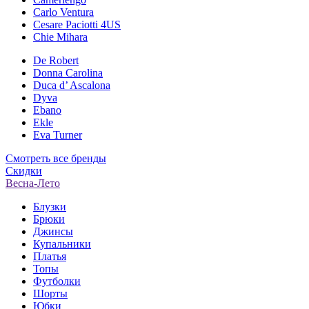
Carlo Ventura
Cesare Paciotti 4US
Chie Mihara
De Robert
Donna Carolina
Duca d’ Ascalona
Dyva
Ebano
Ekle
Eva Turner
Смотреть все бренды
Скидки
Весна-Лето
Блузки
Брюки
Джинсы
Купальники
Платья
Топы
Футболки
Шорты
Юбки