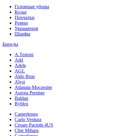
Головные уборы
Колье
Перчатки
Ремни
Украшения
Шарфы
Бренды
A.Testoni
Add
Adele
AGL
Aldo Brue
Alysi
Atlanata Mocassine
Aurora Prestige
Baldan
Byblos
Camerlengo
Carlo Ventura
Cesare Paciotti 4US
Chie Mihara
Camerlengo