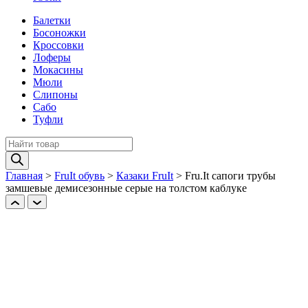
Балетки
Босоножки
Кроссовки
Лоферы
Мокасины
Мюли
Слипоны
Сабо
Туфли
Поиск
товаров
Главная
>
FruIt обувь
>
Казаки FruIt
>
Fru.It сапоги трубы
замшевые демисезонные cерые на толcтом каблуке