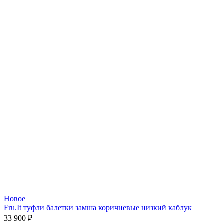
Новое
Fru.It туфли балетки замша коричневые низкий каблук
33 900
₽