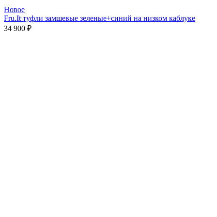
Новое
Fru.It туфли замшевые зеленые+синий на низком каблуке
34 900
₽