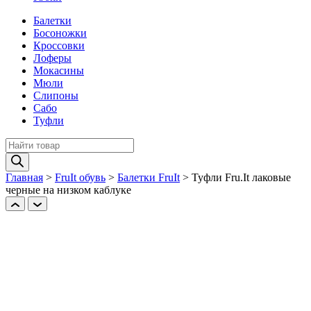
Балетки
Босоножки
Кроссовки
Лоферы
Мокасины
Мюли
Слипоны
Сабо
Туфли
Поиск
товаров
Главная
>
FruIt обувь
>
Балетки FruIt
>
Туфли Fru.It лаковые
черные на низком каблуке