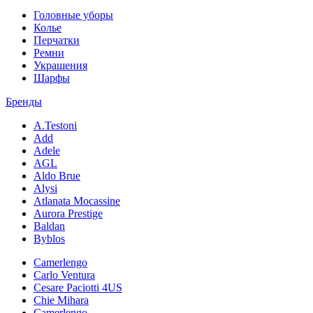
Головные уборы
Колье
Перчатки
Ремни
Украшения
Шарфы
Бренды
A.Testoni
Add
Adele
AGL
Aldo Brue
Alysi
Atlanata Mocassine
Aurora Prestige
Baldan
Byblos
Camerlengo
Carlo Ventura
Cesare Paciotti 4US
Chie Mihara
Camerlengo