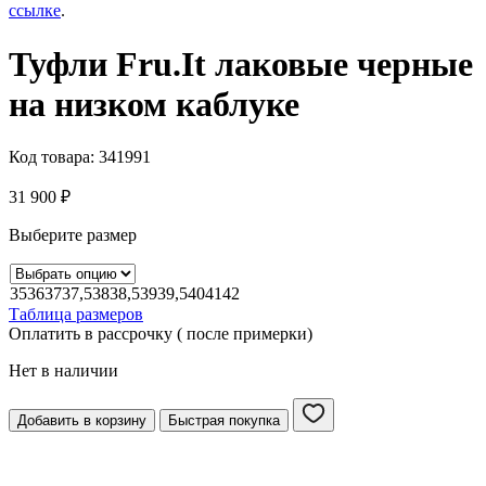
ссылке
.
Туфли Fru.It лаковые черные
на низком каблуке
Код товара:
341991
31 900
₽
Выберите размер
35
36
37
37,5
38
38,5
39
39,5
40
41
42
Таблица размеров
Оплатить в рассрочку ( после примерки)
Нет в наличии
Добавить в корзину
Быстрая покупка