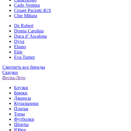
Carlo Ventura
Cesare Paciotti 4US
Chie Mihara
De Robert
Donna Carolina
Duca d’ Ascalona
Dyva
Ebano
Ekle
Eva Turner
Смотреть все бренды
Скидки
Весна-Лето
Блузки
Брюки
Джинсы
Купальники
Платья
Топы
Футболки
Шорты
Юбки