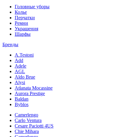
Головные уборы
Колье
Перчатки
Ремни
Украшения
Шарфы
Бренды
A.Testoni
Add
Adele
AGL
Aldo Brue
Alysi
Atlanata Mocassine
Aurora Prestige
Baldan
Byblos
Camerlengo
Carlo Ventura
Cesare Paciotti 4US
Chie Mihara
Camerlengo