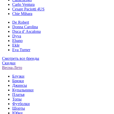
Carlo Ventura
Cesare Paciotti 4US
Chie Mihara
De Robert
Donna Carolina
Duca d’ Ascalona
Dyva
Ebano
Ekle
Eva Turner
Смотреть все бренды
Скидки
Весна-Лето
Блузки
Брюки
Джинсы
Купальники
Платья
Топы
Футболки
Шорты
Юбки