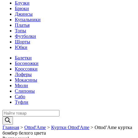
Блузки
Брюки
Джинсы
Купальники
Платья
Топы
Футболки
Шорты
Юбки
Балетки
Босоножки
Кроссовки
Лоферы
Мокасины
Мюли
Слипоны
Сабо
Туфли
Поиск
товаров
Главная
>
Ottod'Ame
>
Куртки Ottod'Ame
>
Оttod’Ame куртка
бомбер белого цвета