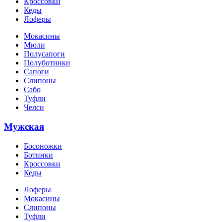
Кроссовки
Кеды
Лоферы
Мокасины
Мюли
Полусапоги
Полуботинки
Сапоги
Слипоны
Сабо
Туфли
Челси
Мужская
Босоножки
Ботинки
Кроссовки
Кеды
Лоферы
Мокасины
Слипоны
Туфли