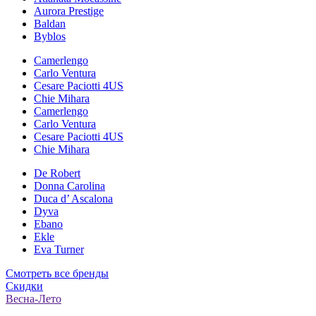
Aurora Prestige
Baldan
Byblos
Camerlengo
Carlo Ventura
Cesare Paciotti 4US
Chie Mihara
Camerlengo
Carlo Ventura
Cesare Paciotti 4US
Chie Mihara
De Robert
Donna Carolina
Duca d’ Ascalona
Dyva
Ebano
Ekle
Eva Turner
Смотреть все бренды
Скидки
Весна-Лето