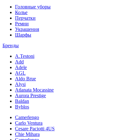
Головные уборы
Колье
Перчатки
Ремни
Украшения
Шарфы
Бренды
A.Testoni
Add
Adele
AGL
Aldo Brue
Alysi
Atlanata Mocassine
Aurora Prestige
Baldan
Byblos
Camerlengo
Carlo Ventura
Cesare Paciotti 4US
Chie Mihara
Camerlengo