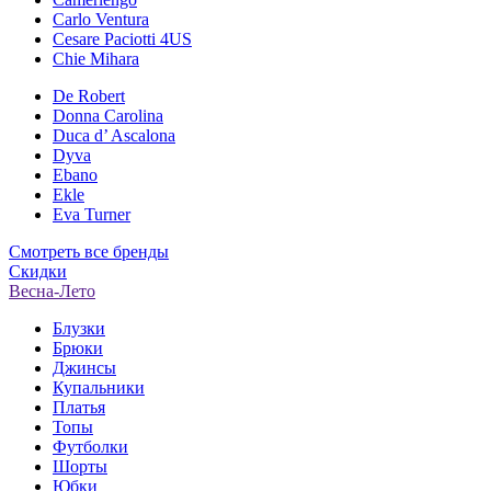
Carlo Ventura
Cesare Paciotti 4US
Chie Mihara
De Robert
Donna Carolina
Duca d’ Ascalona
Dyva
Ebano
Ekle
Eva Turner
Смотреть все бренды
Скидки
Весна-Лето
Блузки
Брюки
Джинсы
Купальники
Платья
Топы
Футболки
Шорты
Юбки