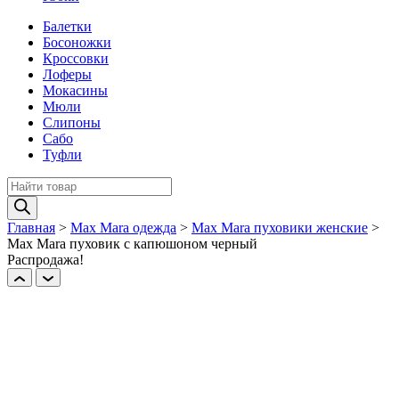
Балетки
Босоножки
Кроссовки
Лоферы
Мокасины
Мюли
Слипоны
Сабо
Туфли
Поиск
товаров
Главная
>
Max Mara одежда
>
Max Mara пуховики женские
>
Max Mara пуховик с капюшоном черный
Распродажа!