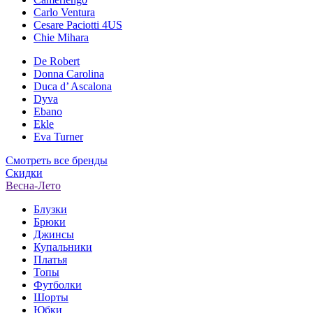
Carlo Ventura
Cesare Paciotti 4US
Chie Mihara
De Robert
Donna Carolina
Duca d’ Ascalona
Dyva
Ebano
Ekle
Eva Turner
Смотреть все бренды
Скидки
Весна-Лето
Блузки
Брюки
Джинсы
Купальники
Платья
Топы
Футболки
Шорты
Юбки