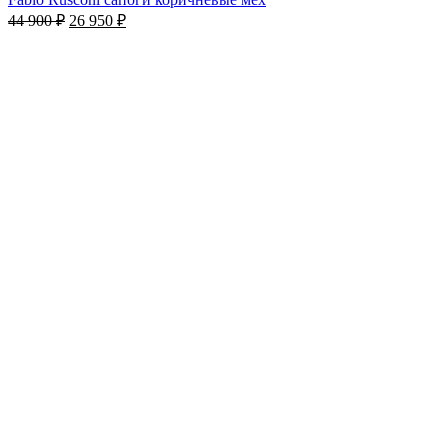
44 900
₽
26 950
₽