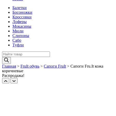
Балетки
Босоножки
Кроссовки
Лоферы
Мокасины
Мюли
Слипоны
Сабо
Туфли
Поиск
товаров
Главная
>
FruIt обувь
>
Сапоги FruIt
>
Сапоги Fru.It кожа
коричневые
Распродажа!