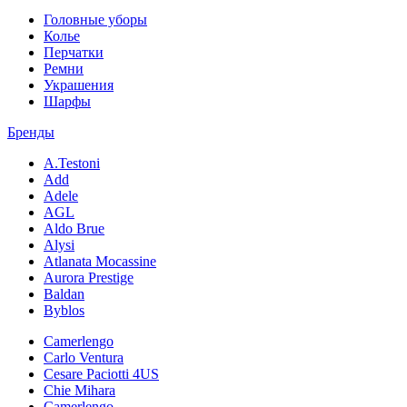
Головные уборы
Колье
Перчатки
Ремни
Украшения
Шарфы
Бренды
A.Testoni
Add
Adele
AGL
Aldo Brue
Alysi
Atlanata Mocassine
Aurora Prestige
Baldan
Byblos
Camerlengo
Carlo Ventura
Cesare Paciotti 4US
Chie Mihara
Camerlengo