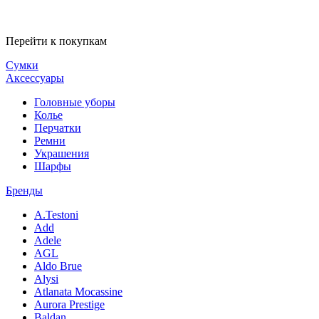
Перейти к покупкам
Сумки
Аксессуары
Головные уборы
Колье
Перчатки
Ремни
Украшения
Шарфы
Бренды
A.Testoni
Add
Adele
AGL
Aldo Brue
Alysi
Atlanata Mocassine
Aurora Prestige
Baldan