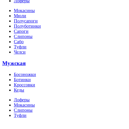
Лоферы
Мокасины
Мюли
Полусапоги
Полуботинки
Сапоги
Слипоны
Сабо
Туфли
Челси
Мужская
Босоножки
Ботинки
Кроссовки
Кеды
Лоферы
Мокасины
Слипоны
Туфли