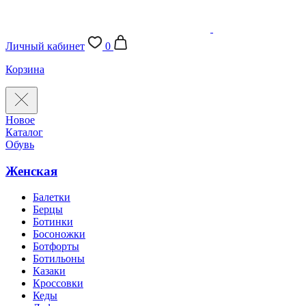
Личный кабинет
0
Корзина
Новое
Каталог
Обувь
Женская
Балетки
Берцы
Ботинки
Босоножки
Ботфорты
Ботильоны
Казаки
Кроссовки
Кеды