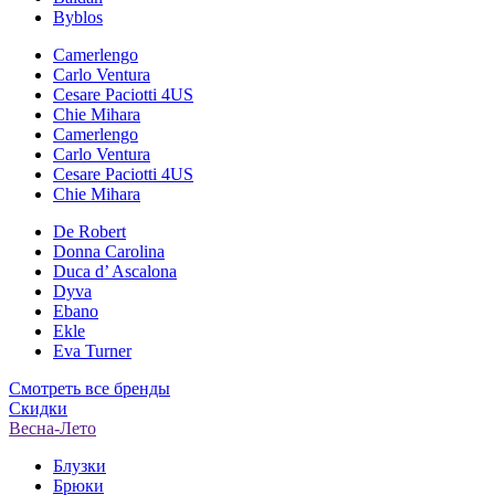
Byblos
Camerlengo
Carlo Ventura
Cesare Paciotti 4US
Chie Mihara
Camerlengo
Carlo Ventura
Cesare Paciotti 4US
Chie Mihara
De Robert
Donna Carolina
Duca d’ Ascalona
Dyva
Ebano
Ekle
Eva Turner
Смотреть все бренды
Скидки
Весна-Лето
Блузки
Брюки