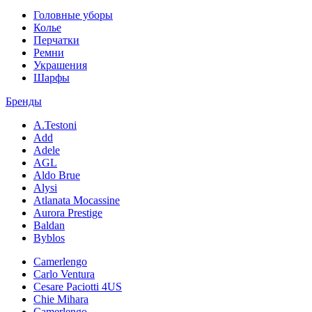
Головные уборы
Колье
Перчатки
Ремни
Украшения
Шарфы
Бренды
A.Testoni
Add
Adele
AGL
Aldo Brue
Alysi
Atlanata Mocassine
Aurora Prestige
Baldan
Byblos
Camerlengo
Carlo Ventura
Cesare Paciotti 4US
Chie Mihara
Camerlengo