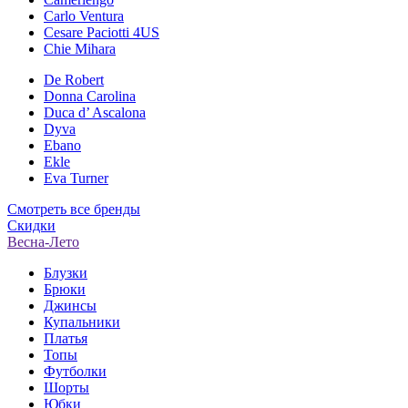
Carlo Ventura
Cesare Paciotti 4US
Chie Mihara
De Robert
Donna Carolina
Duca d’ Ascalona
Dyva
Ebano
Ekle
Eva Turner
Смотреть все бренды
Скидки
Весна-Лето
Блузки
Брюки
Джинсы
Купальники
Платья
Топы
Футболки
Шорты
Юбки