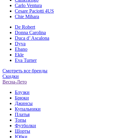
Carlo Ventura
Cesare Paciotti 4US
Chie Mihara
De Robert
Donna Carolina
Duca d’ Ascalona
Dyva
Ebano
Ekle
Eva Turner
Смотреть все бренды
Скидки
Весна-Лето
Блузки
Брюки
Джинсы
Купальники
Платья
Топы
Футболки
Шорты
Юбки