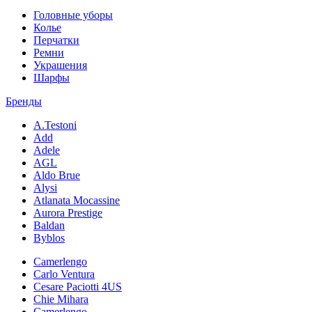
Головные уборы
Колье
Перчатки
Ремни
Украшения
Шарфы
Бренды
A.Testoni
Add
Adele
AGL
Aldo Brue
Alysi
Atlanata Mocassine
Aurora Prestige
Baldan
Byblos
Camerlengo
Carlo Ventura
Cesare Paciotti 4US
Chie Mihara
Camerlengo