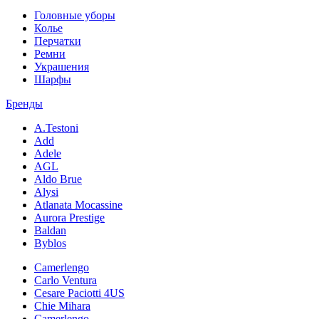
Головные уборы
Колье
Перчатки
Ремни
Украшения
Шарфы
Бренды
A.Testoni
Add
Adele
AGL
Aldo Brue
Alysi
Atlanata Mocassine
Aurora Prestige
Baldan
Byblos
Camerlengo
Carlo Ventura
Cesare Paciotti 4US
Chie Mihara
Camerlengo