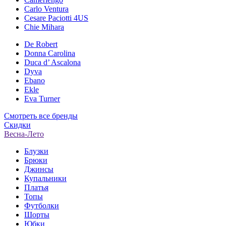
Carlo Ventura
Cesare Paciotti 4US
Chie Mihara
De Robert
Donna Carolina
Duca d’ Ascalona
Dyva
Ebano
Ekle
Eva Turner
Смотреть все бренды
Скидки
Весна-Лето
Блузки
Брюки
Джинсы
Купальники
Платья
Топы
Футболки
Шорты
Юбки