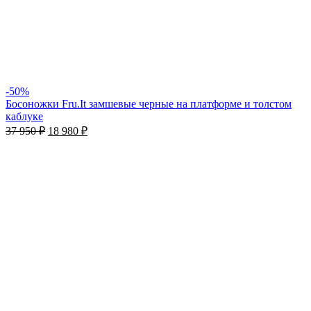
-50%
Босоножки Fru.It замшевые черные на платформе и толстом
каблуке
37 950
₽
18 980
₽