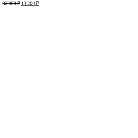
32 950
₽
13 200
₽