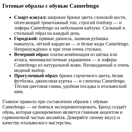
Готовые образы с обувью Camerlengo
Смарт-кэжуал:
широкие брюки цвета слоновой кости,
облегающий трикотажный топ, строгий блейзер — и
лоферы Camerlengo на небольшом каблуке. Сильный и
стильный образ на каждый день.
Городской:
прямые джинсы, льняная рубашка
навыпуск, лёгкий кардиган — и белые кеды Camerlengo.
Непринуждённо и при этом очень стильно.
Вечерний образ:
платье-комбинация из шёлка или
атласа, минималистичные украшения — и лоферы
Camerlengo из натуральной кожи. Неожиданный и очень
модный выбор.
Прогулочный образ:
брюки горчичного цвета, белая
футболка, джинсовая куртка — и слипоны Camerlengo.
Тёплая цветовая гамма, удобная посадка и итальянский
шик.
Главное правило при составлении образов с обувью
Camerlengo — не бояться экспериментировать. Бренд создаёт
обувь, которая одновременно является главным акцентом и
гармоничной частью ансамбля. Доверяйте своему вкусу и
качеству итальянского мастерства.