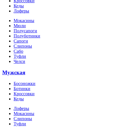
Кроссовки
Кеды
Лоферы
Мокасины
Мюли
Полусапоги
Полуботинки
Сапоги
Слипоны
Сабо
Туфли
Челси
Мужская
Босоножки
Ботинки
Кроссовки
Кеды
Лоферы
Мокасины
Слипоны
Туфли