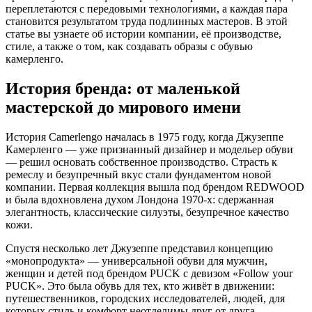
переплетаются с передовыми технологиями, а каждая пара
становится результатом труда подлинных мастеров. В этой
статье вы узнаете об истории компании, её производстве,
стиле, а также о том, как создавать образы с обувью
камерленго.
История бренда: от маленькой
мастерской до мирового имени
История Camerlengo началась в 1975 году, когда Джузеппе
Камерленго — уже признанный дизайнер и модельер обуви
— решил основать собственное производство. Страсть к
ремеслу и безупречный вкус стали фундаментом новой
компании. Первая коллекция вышла под брендом REDWOOD
и была вдохновлена духом Лондона 1970-х: сдержанная
элегантность, классические силуэты, безупречное качество
кожи.
Спустя несколько лет Джузеппе представил концепцию
«монопродукта» — универсальной обуви для мужчин,
женщин и детей под брендом PUCK с девизом «Follow your
PUCK». Это была обувь для тех, кто живёт в движении:
путешественников, городских исследователей, людей, для
которых стиль и комфорт неотделимы друг от друга.