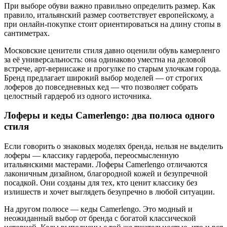
При выборе обуви важно правильно определить размер. Как
правило, итальянский размер соответствует европейскому, а
при онлайн-покупке стоит ориентироваться на длину стопы в
сантиметрах.
Московские ценители стиля давно оценили обувь камерленго
за её универсальность: она одинаково уместна на деловой
встрече, арт-вернисаже и прогулке по старым улочкам города.
Бренд предлагает широкий выбор моделей — от строгих
лоферов до повседневных кед — что позволяет собрать
целостный гардероб из одного источника.
Лоферы и кеды Camerlengo: два полюса одного
стиля
Если говорить о знаковых моделях бренда, нельзя не выделить
лоферы — классику гардероба, переосмысленную
итальянскими мастерами. Лоферы Camerlengo отличаются
лаконичным дизайном, благородной кожей и безупречной
посадкой. Они созданы для тех, кто ценит классику без
излишеств и хочет выглядеть безупречно в любой ситуации.
На другом полюсе — кеды Camerlengo. Это модный и
неожиданный выбор от бренда с богатой классической