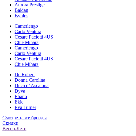
Aurora Prestige
Baldan
Byblos
Camerlengo
Carlo Ventura
Cesare Paciotti 4US
Chie Mihara
Camerlengo
Carlo Ventura
Cesare Paciotti 4US
Chie Mihara
De Robert
Donna Carolina
Duca d’ Ascalona
Dyva
Ebano
Ekle
Eva Turner
Смотреть все бренды
Скидки
Весна-Лето