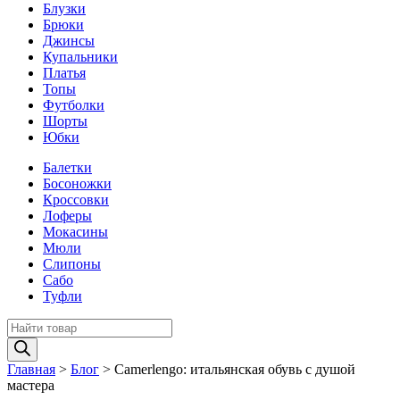
Блузки
Брюки
Джинсы
Купальники
Платья
Топы
Футболки
Шорты
Юбки
Балетки
Босоножки
Кроссовки
Лоферы
Мокасины
Мюли
Слипоны
Сабо
Туфли
Поиск
товаров
Главная
>
Блог
>
Camerlengo: итальянская обувь с душой
мастера