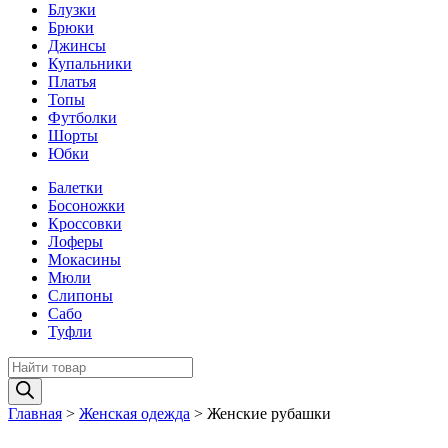
Блузки
Брюки
Джинсы
Купальники
Платья
Топы
Футболки
Шорты
Юбки
Балетки
Босоножки
Кроссовки
Лоферы
Мокасины
Мюли
Слипоны
Сабо
Туфли
Поиск
товаров
Главная
>
Женская одежда
>
Женские рубашки