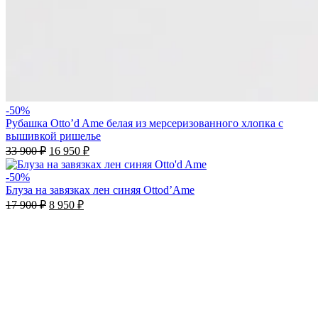
-50%
Рубашка Otto’d Ame белая из мерсеризованного хлопка с
вышивкой ришелье
33 900
₽
16 950
₽
-50%
Блуза на завязках лен синяя Ottod’Ame
17 900
₽
8 950
₽