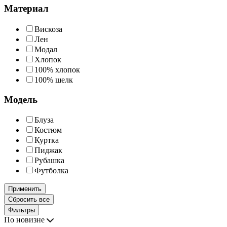
Материал
Вискоза
Лен
Модал
Хлопок
100% хлопок
100% шелк
Модель
Блуза
Костюм
Куртка
Пиджак
Рубашка
Футболка
Применить
Сбросить все
Фильтры
По новизне