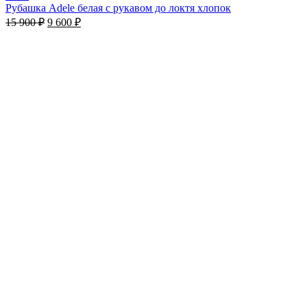
Рубашка Adele белая c рукавом до локтя хлопок
15 900
₽
9 600
₽