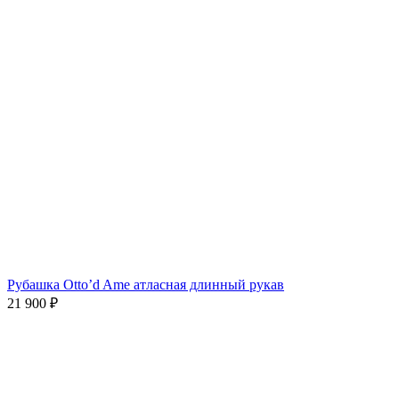
Рубашка Otto’d Ame атласная длинный рукав
21 900
₽