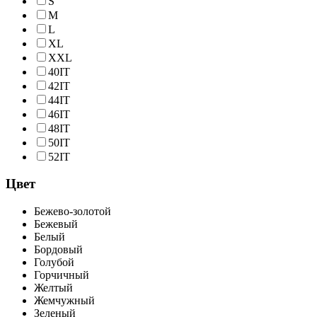
S
M
L
XL
XXL
40IT
42IT
44IT
46IT
48IT
50IT
52IT
Цвет
Бежево-золотой
Бежевый
Белый
Бордовый
Голубой
Горчичный
Желтый
Жемчужный
Зеленый