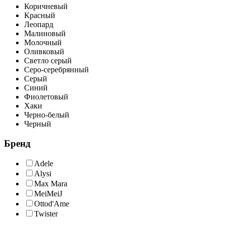
Коричневый
Красный
Леопард
Малиновый
Молочный
Оливковый
Светло серый
Серо-серебрянный
Серый
Синий
Фиолетовый
Хаки
Черно-белый
Черный
Бренд
Adele
Alysi
Max Mara
MeiMeiJ
Ottod'Ame
Twister