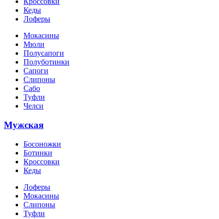
Кроссовки
Кеды
Лоферы
Мокасины
Мюли
Полусапоги
Полуботинки
Сапоги
Слипоны
Сабо
Туфли
Челси
Мужская
Босоножки
Ботинки
Кроссовки
Кеды
Лоферы
Мокасины
Слипоны
Туфли