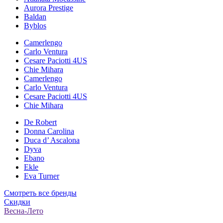
Aurora Prestige
Baldan
Byblos
Camerlengo
Carlo Ventura
Cesare Paciotti 4US
Chie Mihara
Camerlengo
Carlo Ventura
Cesare Paciotti 4US
Chie Mihara
De Robert
Donna Carolina
Duca d’ Ascalona
Dyva
Ebano
Ekle
Eva Turner
Смотреть все бренды
Скидки
Весна-Лето