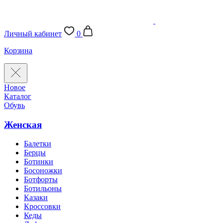
Личный кабинет
0
Корзина
Новое
Каталог
Обувь
Женская
Балетки
Берцы
Ботинки
Босоножки
Ботфорты
Ботильоны
Казаки
Кроссовки
Кеды