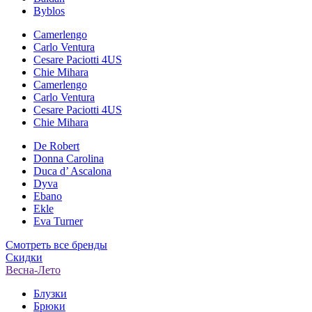
Byblos
Camerlengo
Carlo Ventura
Cesare Paciotti 4US
Chie Mihara
Camerlengo
Carlo Ventura
Cesare Paciotti 4US
Chie Mihara
De Robert
Donna Carolina
Duca d’ Ascalona
Dyva
Ebano
Ekle
Eva Turner
Смотреть все бренды
Скидки
Весна-Лето
Блузки
Брюки