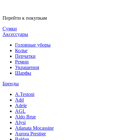
Перейти к покупкам
Сумки
Аксессуары
Головные уборы
Колье
Перчатки
Ремни
Украшения
Шарфы
Бренды
A.Testoni
Add
Adele
AGL
Aldo Brue
Alysi
Atlanata Mocassine
Aurora Prestige
Baldan