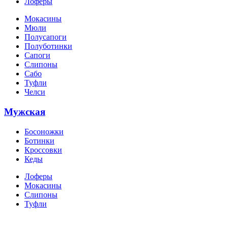
Лоферы
Мокасины
Мюли
Полусапоги
Полуботинки
Сапоги
Слипоны
Сабо
Туфли
Челси
Мужская
Босоножки
Ботинки
Кроссовки
Кеды
Лоферы
Мокасины
Слипоны
Туфли