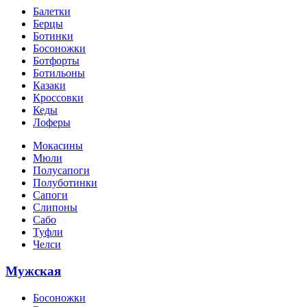
Балетки
Берцы
Ботинки
Босоножки
Ботфорты
Ботильоны
Казаки
Кроссовки
Кеды
Лоферы
Мокасины
Мюли
Полусапоги
Полуботинки
Сапоги
Слипоны
Сабо
Туфли
Челси
Мужская
Босоножки