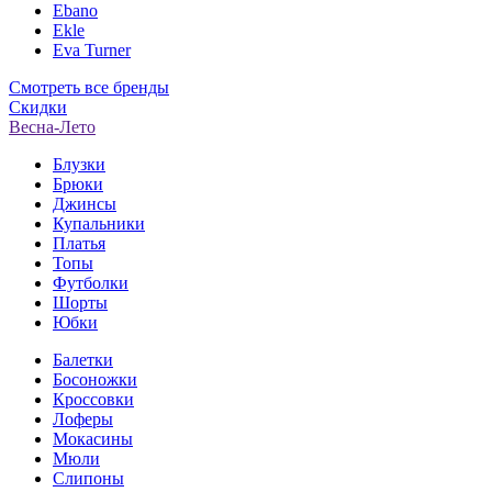
Ebano
Ekle
Eva Turner
Смотреть все бренды
Скидки
Весна-Лето
Блузки
Брюки
Джинсы
Купальники
Платья
Топы
Футболки
Шорты
Юбки
Балетки
Босоножки
Кроссовки
Лоферы
Мокасины
Мюли
Слипоны