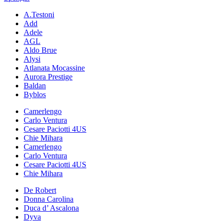
A.Testoni
Add
Adele
AGL
Aldo Brue
Alysi
Atlanata Mocassine
Aurora Prestige
Baldan
Byblos
Camerlengo
Carlo Ventura
Cesare Paciotti 4US
Chie Mihara
Camerlengo
Carlo Ventura
Cesare Paciotti 4US
Chie Mihara
De Robert
Donna Carolina
Duca d’ Ascalona
Dyva