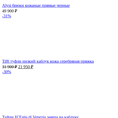
Alysi брюки кожаные прямые черные
49 900
₽
-31%
Tiffi туфли низкий каблук кожа серебряная пряжка
31 900
₽
21 950
₽
-30%
Туфли H’Estia di Venezia замша на каблуке