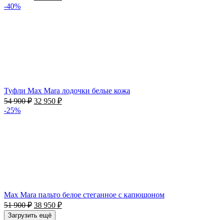
-40%
Туфли Max Mara лодочки белые кожа
54 900
₽
32 950
₽
-25%
Max Mara пальто белое стеганное с капюшоном
51 900
₽
38 950
₽
Загрузить ещё