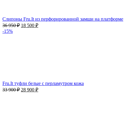
Слипоны Fru.It из перфорированной замши на платформе
36 950
₽
18 500
₽
-15%
Fru.It туфли белые с перламутром кожа
33 900
₽
28 900
₽