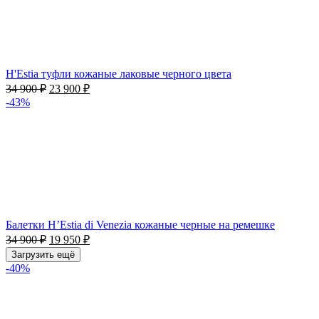
H'Estia туфли кожаные лаковые черного цвета
34 900
₽
23 900
₽
-43%
Балетки H’Estia di Venezia кожаные черные на ремешке
34 900
₽
19 950
₽
Загрузить ещё
-40%