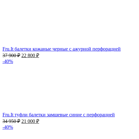
Fru.It балетки кожаные черные с ажурной перфорацией
37 900
₽
22 800
₽
-40%
Fru.It туфли балетки замшевые синие с перфорацией
34 950
₽
21 000
₽
-40%