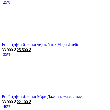
-25%
Fru.It туфли балетки черный лак Mэри Джейн
33 900
₽
25 500
₽
-35%
Fru.It туфли балетки Mэри Джейн кожа желтые
33 900
₽
22 100
₽
-40%