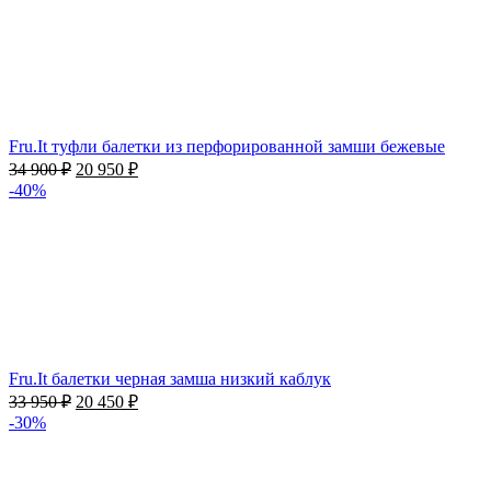
Fru.It туфли балетки из перфорированной замши бежевые
34 900
₽
20 950
₽
-40%
Fru.It балетки черная замша низкий каблук
33 950
₽
20 450
₽
-30%