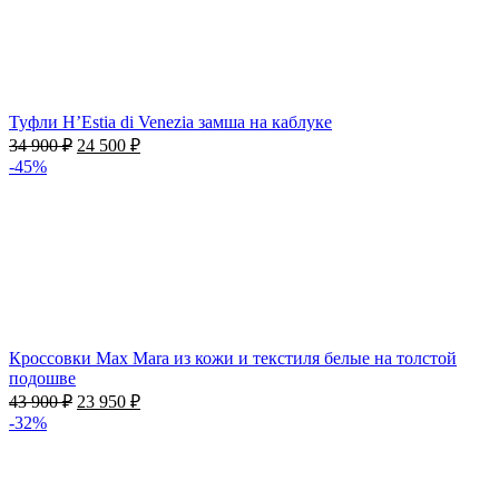
Туфли H’Estia di Venezia замша на каблуке
34 900
₽
24 500
₽
-45%
Кроссовки Max Mara из кожи и текстиля белые на толстой
подошве
43 900
₽
23 950
₽
-32%