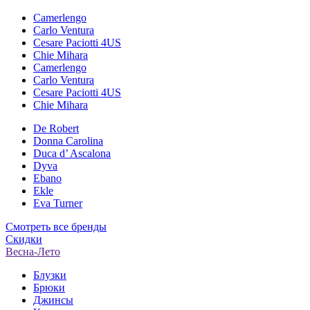
Camerlengo
Carlo Ventura
Cesare Paciotti 4US
Chie Mihara
Camerlengo
Carlo Ventura
Cesare Paciotti 4US
Chie Mihara
De Robert
Donna Carolina
Duca d’ Ascalona
Dyva
Ebano
Ekle
Eva Turner
Смотреть все бренды
Скидки
Весна-Лето
Блузки
Брюки
Джинсы