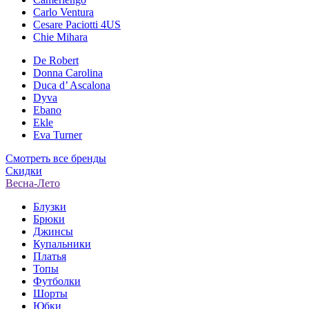
Carlo Ventura
Cesare Paciotti 4US
Chie Mihara
De Robert
Donna Carolina
Duca d’ Ascalona
Dyva
Ebano
Ekle
Eva Turner
Смотреть все бренды
Скидки
Весна-Лето
Блузки
Брюки
Джинсы
Купальники
Платья
Топы
Футболки
Шорты
Юбки