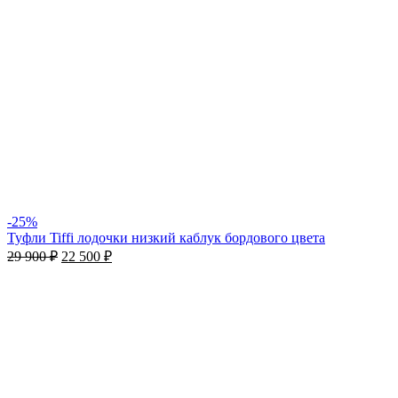
-25%
Туфли Tiffi лодочки низкий каблук бордового цвета
29 900
₽
22 500
₽