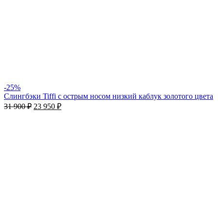
-25%
Слингбэки Tiffi с острым носом низкий каблук золотого цвета
31 900
₽
23 950
₽