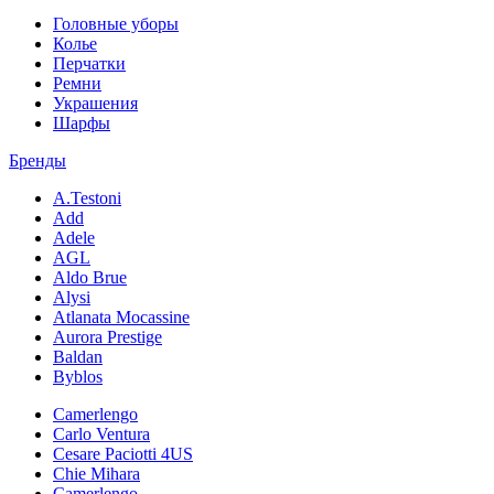
Головные уборы
Колье
Перчатки
Ремни
Украшения
Шарфы
Бренды
A.Testoni
Add
Adele
AGL
Aldo Brue
Alysi
Atlanata Mocassine
Aurora Prestige
Baldan
Byblos
Camerlengo
Carlo Ventura
Cesare Paciotti 4US
Chie Mihara
Camerlengo