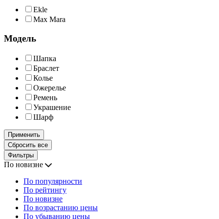
Ekle
Max Mara
Модель
Шапка
Браслет
Колье
Ожерелье
Ремень
Украшение
Шарф
Применить
Сбросить все
Фильтры
По новизне
По популярности
По рейтингу
По новизне
По возрастанию цены
По убыванию цены