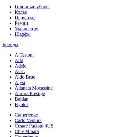
Головные уборы
Колье
Перчатки
Ремни
Украшения
Шарфы
Бренды
A.Testoni
Add
Adele
AGL
Aldo Brue
Alysi
Atlanata Mocassine
Aurora Prestige
Baldan
Byblos
Camerlengo
Carlo Ventura
Cesare Paciotti 4US
Chie Mihara
Camerlengo