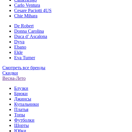
Carlo Ventura
Cesare Paciotti 4US
Chie Mihara
De Robert
Donna Carolina
Duca d’ Ascalona
Dyva
Ebano
Ekle
Eva Turner
Смотреть все бренды
Скидки
Весна-Лето
Блузки
Брюки
Джинсы
Купальники
Платья
Топы
Футболки
Шорты
Юбки