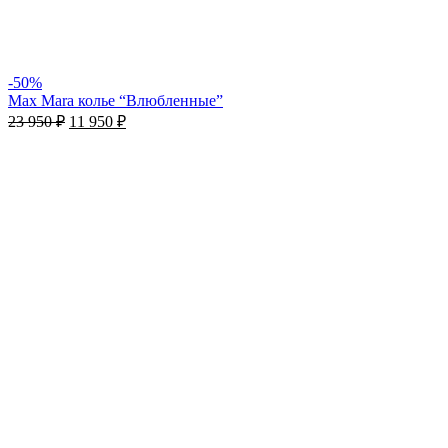
-50%
Max Mara колье “Влюбленные”
Первоначальная
Текущая
23 950
₽
11 950
₽
цена
цена:
составляла
11
23
950 ₽.
950 ₽.