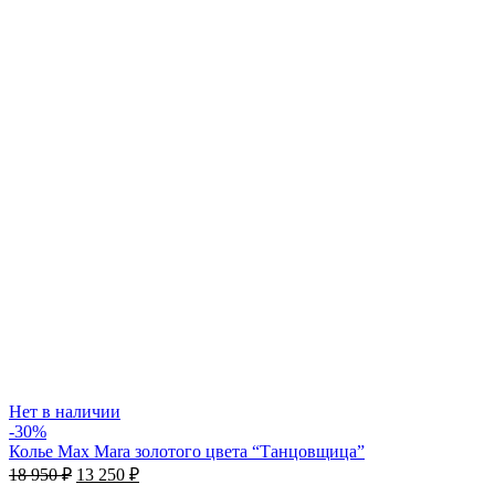
Нет в наличии
-30%
Колье Max Mara золотого цвета “Танцовщица”
Первоначальная
Текущая
18 950
₽
13 250
₽
цена
цена: