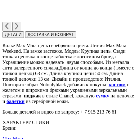
ДЕТАЛИ
ДОСТАВКА И ВОЗВРАТ
Колье Max Mara цепь серебряного цвета. Линия Max Mara
Weekend. На замке застежке. Модль: Крупная цепь. Сзади
тонкая цепочка в конце таблетка с логотипом брнеда.
Укралшение можно надевать двумя способами. Из металла
анти аллергенного сплава.Длина от конца до конца ( вместе с
тонкой цепью) 63 cм. Длина крупной цепи 50 см. Длина
тонкой цепочки 13 cм. Дизайн и производство: Италия.
Повторите образ Notonlyblack добавив к покупке
костюм
с
желетом и широкими брюками украшеными зеркальными
стразами,
пиджак
в стиле Chanel, кожаную
сумку
на цепочке
и
балетки
из серебряной кожи.
Больше деталей и видео по запросу: + 7 915 213 76 61
ХАРАКТЕРИСТИКИ
Бренд:
Max Mara