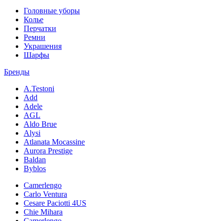
Головные уборы
Колье
Перчатки
Ремни
Украшения
Шарфы
Бренды
A.Testoni
Add
Adele
AGL
Aldo Brue
Alysi
Atlanata Mocassine
Aurora Prestige
Baldan
Byblos
Camerlengo
Carlo Ventura
Cesare Paciotti 4US
Chie Mihara
Camerlengo