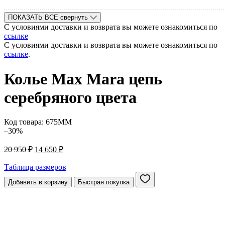
ПОКАЗАТЬ ВСЕ
свернуть
С условиями доставки и возврата вы можете ознакомиться по
ссылке
С условиями доставки и возврата вы можете ознакомиться по
ссылке
.
Колье Max Mara цепь
серебряного цвета
Код товара:
675MM
–30%
Первоначальная
Текущая
20 950
₽
14 650
₽
цена
цена:
составляла
14
Таблица размеров
20
650 ₽.
Добавить в корзину
Быстрая покупка
950 ₽.