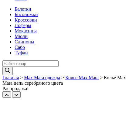
Балетки
Босоножки
Кроссовки
Лоферы
Мокасины
Мюли
Слипоны
Сабо
Туфли
Поиск
товаров
Главная
>
Max Mara одежда
>
Колье Max Mara
>
Колье Max
Mara цепь серебряного цвета
Распродажа!