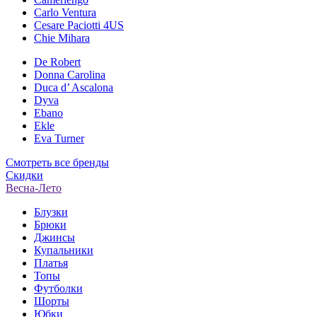
Carlo Ventura
Cesare Paciotti 4US
Chie Mihara
De Robert
Donna Carolina
Duca d’ Ascalona
Dyva
Ebano
Ekle
Eva Turner
Смотреть все бренды
Скидки
Весна-Лето
Блузки
Брюки
Джинсы
Купальники
Платья
Топы
Футболки
Шорты
Юбки