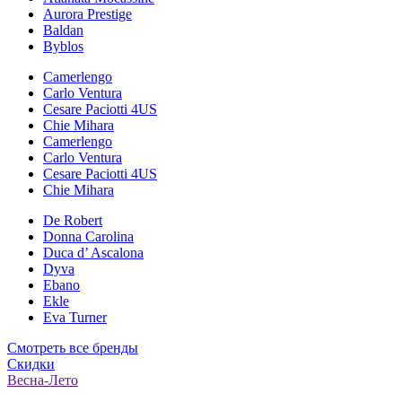
Aurora Prestige
Baldan
Byblos
Camerlengo
Carlo Ventura
Cesare Paciotti 4US
Chie Mihara
Camerlengo
Carlo Ventura
Cesare Paciotti 4US
Chie Mihara
De Robert
Donna Carolina
Duca d’ Ascalona
Dyva
Ebano
Ekle
Eva Turner
Смотреть все бренды
Скидки
Весна-Лето