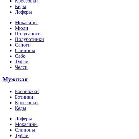
Кроссовки
Кеды
Лоферы
Мокасины
Мюли
Полусапоги
Полуботинки
Сапоги
Слипоны
Сабо
Туфли
Челси
Мужская
Босоножки
Ботинки
Кроссовки
Кеды
Лоферы
Мокасины
Слипоны
Туфли