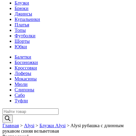
Блузки
Брюки
Джинсы
Купальники
Платья
Топы
Футболки
Шорты
Юбки
Балетки
Босоножки
Кроссовки
Лоферы
Мокасины
Мюли
Слипоны
Сабо
Туфли
Поиск
товаров
Главная
>
Alysi
>
Блузки Alysi
>
Alysi рубашка с длинным
рукавом cиняя вельветовая