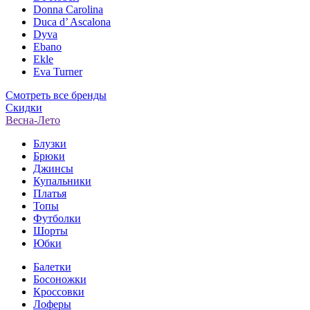
Donna Carolina
Duca d’ Ascalona
Dyva
Ebano
Ekle
Eva Turner
Смотреть все бренды
Скидки
Весна-Лето
Блузки
Брюки
Джинсы
Купальники
Платья
Топы
Футболки
Шорты
Юбки
Балетки
Босоножки
Кроссовки
Лоферы