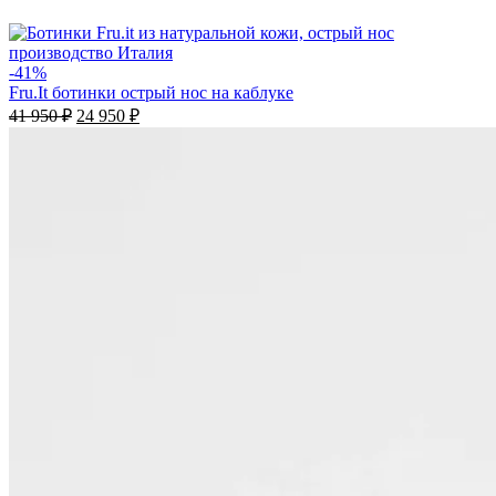
-41%
Fru.It ботинки острый нос на каблуке
41 950
₽
24 950
₽