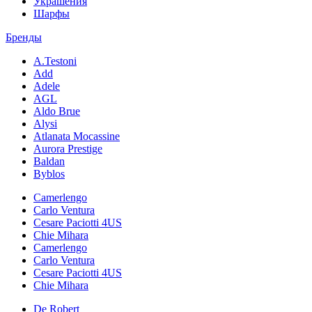
Украшения
Шарфы
Бренды
A.Testoni
Add
Adele
AGL
Aldo Brue
Alysi
Atlanata Mocassine
Aurora Prestige
Baldan
Byblos
Camerlengo
Carlo Ventura
Cesare Paciotti 4US
Chie Mihara
Camerlengo
Carlo Ventura
Cesare Paciotti 4US
Chie Mihara
De Robert