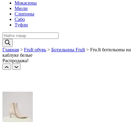
Мокасины
Мюли
Слипоны
Сабо
Туфли
Поиск
товаров
Главная
>
FruIt обувь
>
Ботильоны FruIt
>
Fru.It ботильоны на
каблуке белые
Распродажа!