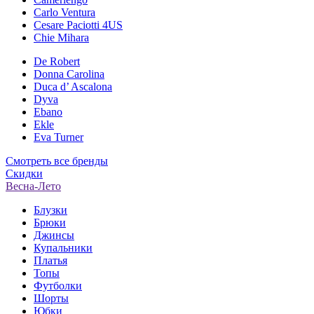
Carlo Ventura
Cesare Paciotti 4US
Chie Mihara
De Robert
Donna Carolina
Duca d’ Ascalona
Dyva
Ebano
Ekle
Eva Turner
Смотреть все бренды
Скидки
Весна-Лето
Блузки
Брюки
Джинсы
Купальники
Платья
Топы
Футболки
Шорты
Юбки