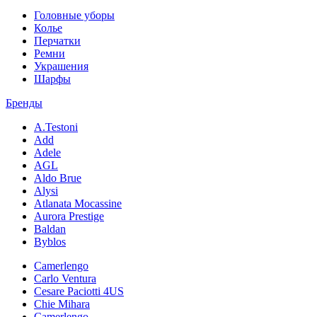
Головные уборы
Колье
Перчатки
Ремни
Украшения
Шарфы
Бренды
A.Testoni
Add
Adele
AGL
Aldo Brue
Alysi
Atlanata Mocassine
Aurora Prestige
Baldan
Byblos
Camerlengo
Carlo Ventura
Cesare Paciotti 4US
Chie Mihara
Camerlengo