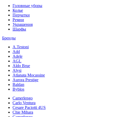
Головные уборы
Колье
Перчатки
Ремни
Украшения
Шарфы
Бренды
A.Testoni
Add
Adele
AGL
Aldo Brue
Alysi
Atlanata Mocassine
Aurora Prestige
Baldan
Byblos
Camerlengo
Carlo Ventura
Cesare Paciotti 4US
Chie Mihara
Camerlengo