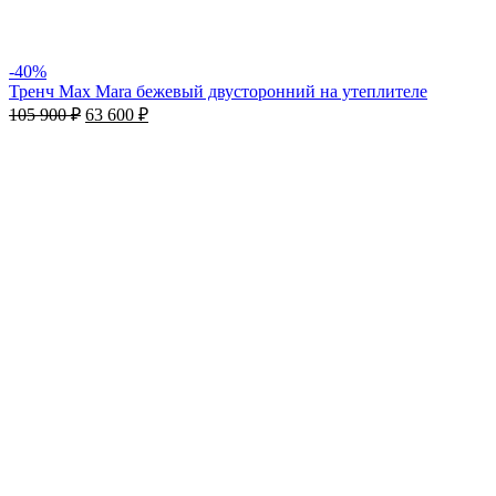
-40%
Тренч Max Mara бежевый двусторонний на утеплителе
105 900
₽
63 600
₽