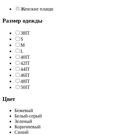
Женские плащи
Размер одежды
38IT
S
M
L
40IT
42IT
44IT
46IT
48IT
50IT
Цвет
Бежевый
Белый-серый
Зеленый
Коричневый
Синий