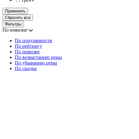
Применить
Сбросить все
Фильтры
По новизне
По популярности
По рейтингу
По новизне
По возрастанию цены
По убыванию цены
По скидке