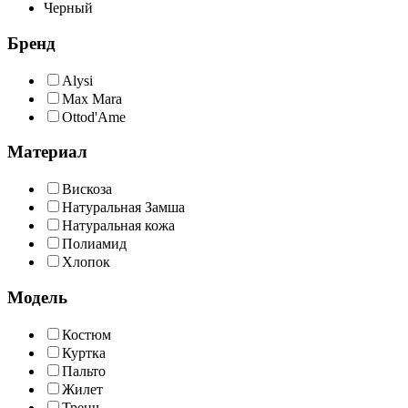
Черный
Бренд
Alysi
Max Mara
Ottod'Ame
Материал
Вискоза
Натуральная Замша
Натуральная кожа
Полиамид
Хлопок
Модель
Костюм
Куртка
Пальто
Жилет
Тренч