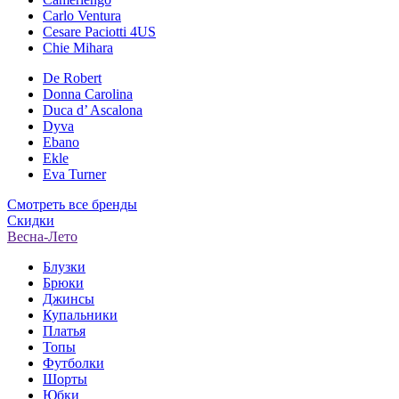
Carlo Ventura
Cesare Paciotti 4US
Chie Mihara
De Robert
Donna Carolina
Duca d’ Ascalona
Dyva
Ebano
Ekle
Eva Turner
Смотреть все бренды
Скидки
Весна-Лето
Блузки
Брюки
Джинсы
Купальники
Платья
Топы
Футболки
Шорты
Юбки