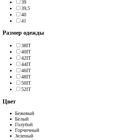
39
39,5
40
41
Размер одежды
38IT
40IT
42IT
44IT
46IT
48IT
50IT
52IT
Цвет
Бежевый
Белый
Голубой
Горчичный
Зеленый