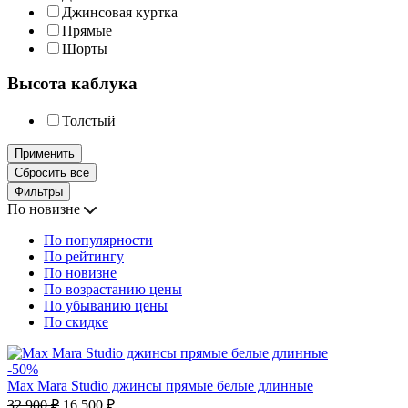
Джинсовая куртка
Прямые
Шорты
Высота каблука
Толстый
Применить
Сбросить все
Фильтры
По новизне
По популярности
По рейтингу
По новизне
По возрастанию цены
По убыванию цены
По скидке
-50%
Max Mara Studio джинсы прямые белые длинные
32 900
₽
16 500
₽