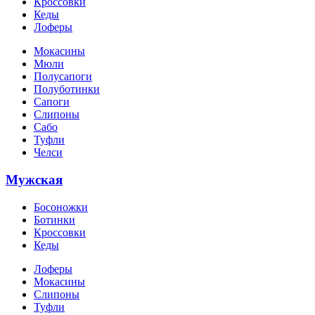
Кроссовки
Кеды
Лоферы
Мокасины
Мюли
Полусапоги
Полуботинки
Сапоги
Слипоны
Сабо
Туфли
Челси
Мужская
Босоножки
Ботинки
Кроссовки
Кеды
Лоферы
Мокасины
Слипоны
Туфли