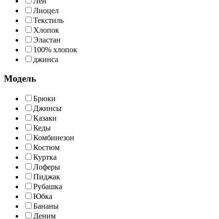
Лен
Лиоцел
Текстиль
Хлопок
Эластан
100% хлопок
джинса
Модель
Брюки
Джинсы
Казаки
Кеды
Комбинезон
Костюм
Куртка
Лоферы
Пиджак
Рубашка
Юбка
Бананы
Деним