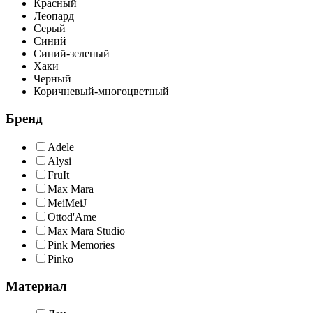
Красный
Леопард
Серый
Синий
Синий-зеленый
Хаки
Черный
Коричневый-многоцветный
Бренд
Adele
Alysi
FruIt
Max Mara
MeiMeiJ
Ottod'Ame
Max Mara Studio
Pink Memories
Pinko
Материал