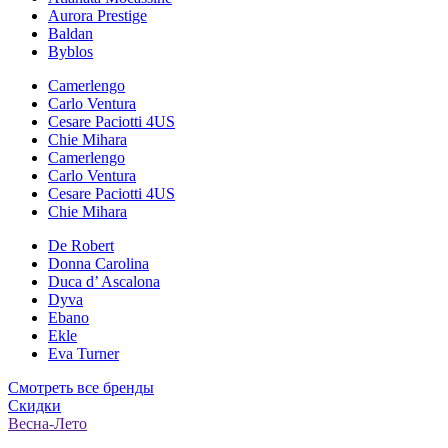
Aurora Prestige
Baldan
Byblos
Camerlengo
Carlo Ventura
Cesare Paciotti 4US
Chie Mihara
Camerlengo
Carlo Ventura
Cesare Paciotti 4US
Chie Mihara
De Robert
Donna Carolina
Duca d’ Ascalona
Dyva
Ebano
Ekle
Eva Turner
Смотреть все бренды
Скидки
Весна-Лето