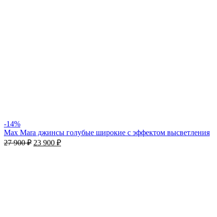
-14%
Max Mara джинсы голубые широкие с эффектом высветления
27 900
₽
23 900
₽