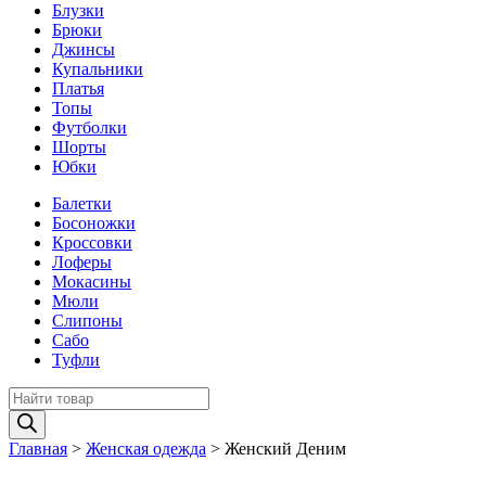
Блузки
Брюки
Джинсы
Купальники
Платья
Топы
Футболки
Шорты
Юбки
Балетки
Босоножки
Кроссовки
Лоферы
Мокасины
Мюли
Слипоны
Сабо
Туфли
Поиск
товаров
Главная
>
Женская одежда
>
Женский Деним