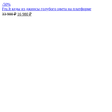
-50%
Fru.It кеды из джинсы голубого цвета на платформе
33 900
₽
16 980
₽