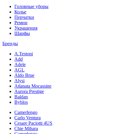
Головные уборы
Колье
Перчатки
Ремни
Украшения
Шарфы
Бренды
A.Testoni
Add
Adele
AGL
Aldo Brue
Alysi
Atlanata Mocassine
Aurora Prestige
Baldan
Byblos
Camerlengo
Carlo Ventura
Cesare Paciotti 4US
Chie Mihara
Camerlengo