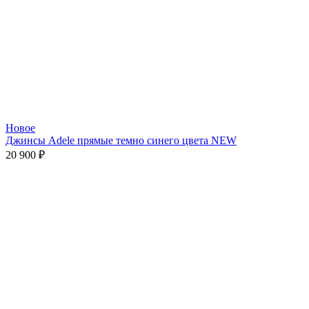
Новое
Джинcы Adele прямые темно cинего цвета NEW
20 900
₽