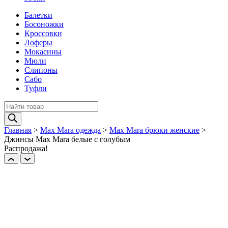
Балетки
Босоножки
Кроссовки
Лоферы
Мокасины
Мюли
Слипоны
Сабо
Туфли
Поиск
товаров
Главная
>
Max Mara одежда
>
Max Mara брюки женские
>
Джинсы Max Mara белые с голубым
Распродажа!