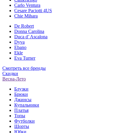
Carlo Ventura
Cesare Paciotti 4US
Chie Mihara
De Robert
Donna Carolina
Duca d’ Ascalona
Dyva
Ebano
Ekle
Eva Turner
Смотреть все бренды
Скидки
Весна-Лето
Блузки
Брюки
Джинсы
Купальники
Платья
Топы
Футболки
Шорты
Юбки