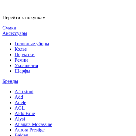
Перейти к покупкам
Сумки
Аксессуары
Головные уборы
Колье
Перчатки
Ремни
Украшения
Шарфы
Бренды
A.Testoni
Add
Adele
AGL
Aldo Brue
Alysi
Atlanata Mocassine
Aurora Prestige
Baldan