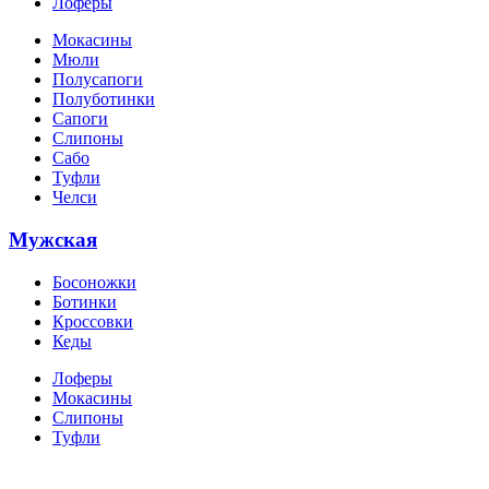
Лоферы
Мокасины
Мюли
Полусапоги
Полуботинки
Сапоги
Слипоны
Сабо
Туфли
Челси
Мужская
Босоножки
Ботинки
Кроссовки
Кеды
Лоферы
Мокасины
Слипоны
Туфли