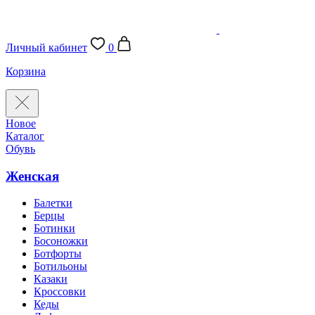
Личный кабинет
0
Корзина
Новое
Каталог
Обувь
Женская
Балетки
Берцы
Ботинки
Босоножки
Ботфорты
Ботильоны
Казаки
Кроссовки
Кеды