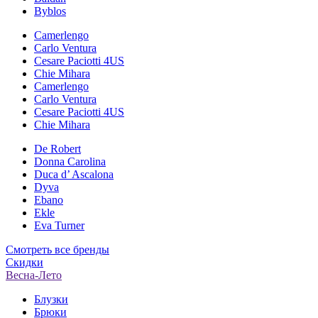
Byblos
Camerlengo
Carlo Ventura
Cesare Paciotti 4US
Chie Mihara
Camerlengo
Carlo Ventura
Cesare Paciotti 4US
Chie Mihara
De Robert
Donna Carolina
Duca d’ Ascalona
Dyva
Ebano
Ekle
Eva Turner
Смотреть все бренды
Скидки
Весна-Лето
Блузки
Брюки