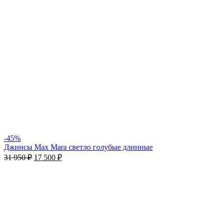
-45%
Джинсы Max Mara светло голубые длинные
31 950
₽
17 500
₽