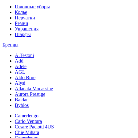
Головные уборы
Колье
Перчатки
Ремни
Украшения
Шарфы
Бренды
A.Testoni
Add
Adele
AGL
Aldo Brue
Alysi
Atlanata Mocassine
Aurora Prestige
Baldan
Byblos
Camerlengo
Carlo Ventura
Cesare Paciotti 4US
Chie Mihara
Camerlengo