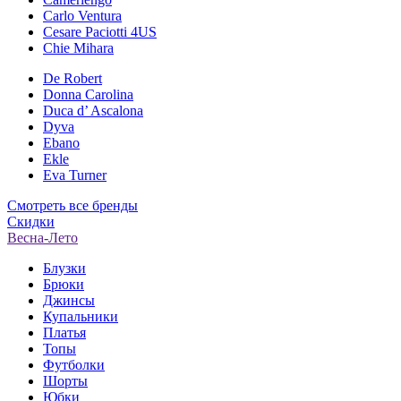
Carlo Ventura
Cesare Paciotti 4US
Chie Mihara
De Robert
Donna Carolina
Duca d’ Ascalona
Dyva
Ebano
Ekle
Eva Turner
Смотреть все бренды
Скидки
Весна-Лето
Блузки
Брюки
Джинсы
Купальники
Платья
Топы
Футболки
Шорты
Юбки