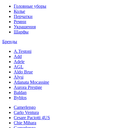
Головные уборы
Колье
Перчатки
Ремни
Украшения
Шарфы
Бренды
A.Testoni
Add
Adele
AGL
Aldo Brue
Alysi
Atlanata Mocassine
Aurora Prestige
Baldan
Byblos
Camerlengo
Carlo Ventura
Cesare Paciotti 4US
Chie Mihara
Camerlengo