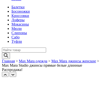
Балетки
Босоножки
Кроссовки
Лоферы
Мокасины
Мюли
Слипоны
Сабо
Туфли
Поиск
товаров
Главная
>
Max Mara одежда
>
Max Mara джинсы женские
>
Max Mara Studio джинсы прямые белые длинные
Распродажа!