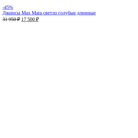
-45%
Джинсы Max Mara светло голубые длинные
31 950
₽
17 500
₽