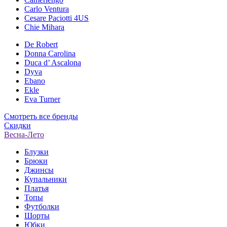
Carlo Ventura
Cesare Paciotti 4US
Chie Mihara
De Robert
Donna Carolina
Duca d’ Ascalona
Dyva
Ebano
Ekle
Eva Turner
Смотреть все бренды
Скидки
Весна-Лето
Блузки
Брюки
Джинсы
Купальники
Платья
Топы
Футболки
Шорты
Юбки