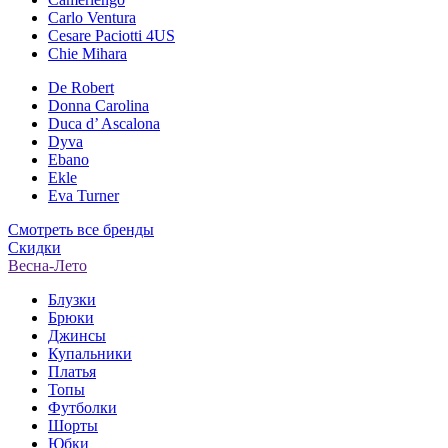
Carlo Ventura
Cesare Paciotti 4US
Chie Mihara
De Robert
Donna Carolina
Duca d’ Ascalona
Dyva
Ebano
Ekle
Eva Turner
Смотреть все бренды
Скидки
Весна-Лето
Блузки
Брюки
Джинсы
Купальники
Платья
Топы
Футболки
Шорты
Юбки