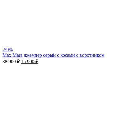
-59%
Max Mara джемпер серый с косами с воротником
38 900
₽
15 900
₽