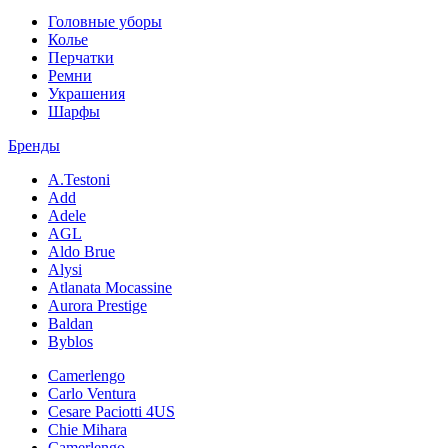
Головные уборы
Колье
Перчатки
Ремни
Украшения
Шарфы
Бренды
A.Testoni
Add
Adele
AGL
Aldo Brue
Alysi
Atlanata Mocassine
Aurora Prestige
Baldan
Byblos
Camerlengo
Carlo Ventura
Cesare Paciotti 4US
Chie Mihara
Camerlengo