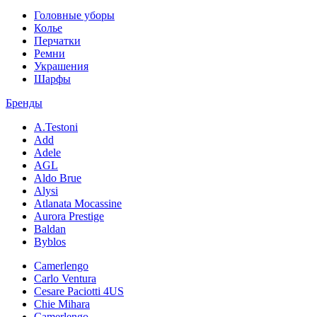
Головные уборы
Колье
Перчатки
Ремни
Украшения
Шарфы
Бренды
A.Testoni
Add
Adele
AGL
Aldo Brue
Alysi
Atlanata Mocassine
Aurora Prestige
Baldan
Byblos
Camerlengo
Carlo Ventura
Cesare Paciotti 4US
Chie Mihara
Camerlengo