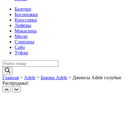
Балетки
Босоножки
Кроссовки
Лоферы
Мокасины
Мюли
Слипоны
Сабо
Туфли
Поиск
товаров
Главная
>
Adele
>
Брюки Adele
>
Джинcы Adele голубые
Распродажа!