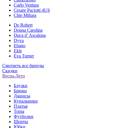
Carlo Ventura
Cesare Paciotti 4US
Chie Mihara
De Robert
Donna Carolina
Duca d’ Ascalona
Dyva
Ebano
Ekle
Eva Turner
Смотреть все бренды
Скидки
Весна-Лето
Блузки
Брюки
Джинсы
Купальники
Платья
Топы
Футболки
Шорты
Юбки