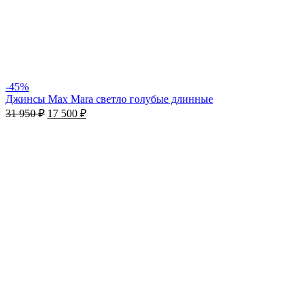
-45%
Джинсы Max Mara светло голубые длинные
31 950
₽
17 500
₽