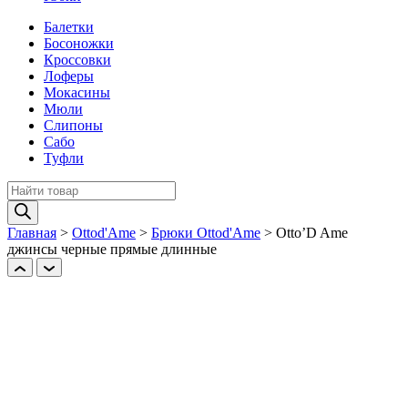
Балетки
Босоножки
Кроссовки
Лоферы
Мокасины
Мюли
Слипоны
Сабо
Туфли
Поиск
товаров
Главная
>
Ottod'Ame
>
Брюки Ottod'Ame
>
Otto’D Ame
джинсы черные прямые длинные