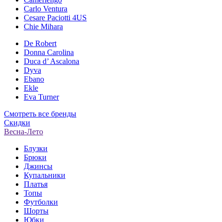
Carlo Ventura
Cesare Paciotti 4US
Chie Mihara
De Robert
Donna Carolina
Duca d’ Ascalona
Dyva
Ebano
Ekle
Eva Turner
Смотреть все бренды
Скидки
Весна-Лето
Блузки
Брюки
Джинсы
Купальники
Платья
Топы
Футболки
Шорты
Юбки