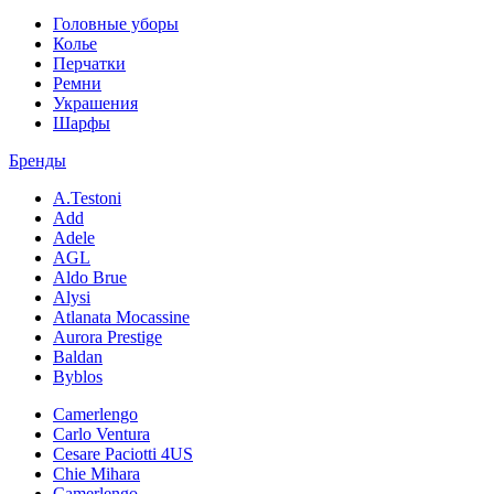
Головные уборы
Колье
Перчатки
Ремни
Украшения
Шарфы
Бренды
A.Testoni
Add
Adele
AGL
Aldo Brue
Alysi
Atlanata Mocassine
Aurora Prestige
Baldan
Byblos
Camerlengo
Carlo Ventura
Cesare Paciotti 4US
Chie Mihara
Camerlengo