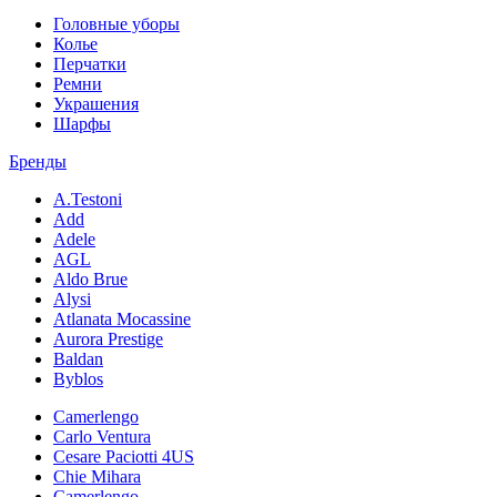
Головные уборы
Колье
Перчатки
Ремни
Украшения
Шарфы
Бренды
A.Testoni
Add
Adele
AGL
Aldo Brue
Alysi
Atlanata Mocassine
Aurora Prestige
Baldan
Byblos
Camerlengo
Carlo Ventura
Cesare Paciotti 4US
Chie Mihara
Camerlengo