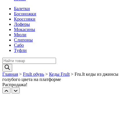
Балетки
Босоножки
Кроссовки
Лоферы
Мокасины
Мюли
Слипоны
Сабо
Туфли
Поиск
товаров
Главная
>
FruIt обувь
>
Кеды FruIt
>
Fru.It кеды из джинсы
голубого цвета на платформе
Распродажа!