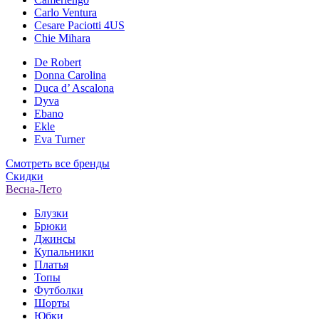
Carlo Ventura
Cesare Paciotti 4US
Chie Mihara
De Robert
Donna Carolina
Duca d’ Ascalona
Dyva
Ebano
Ekle
Eva Turner
Смотреть все бренды
Скидки
Весна-Лето
Блузки
Брюки
Джинсы
Купальники
Платья
Топы
Футболки
Шорты
Юбки