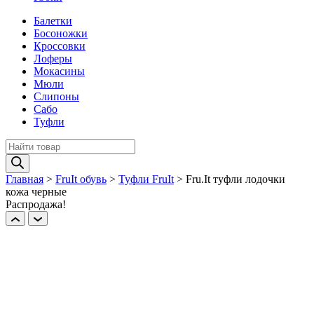
Балетки
Босоножки
Кроссовки
Лоферы
Мокасины
Мюли
Слипоны
Сабо
Туфли
Поиск
товаров
Главная
>
FruIt обувь
>
Туфли FruIt
>
Fru.It туфли лодочки
кожа черные
Распродажа!