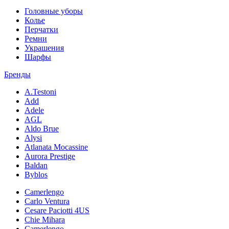
Головные уборы
Колье
Перчатки
Ремни
Украшения
Шарфы
Бренды
A.Testoni
Add
Adele
AGL
Aldo Brue
Alysi
Atlanata Mocassine
Aurora Prestige
Baldan
Byblos
Camerlengo
Carlo Ventura
Cesare Paciotti 4US
Chie Mihara
Camerlengo