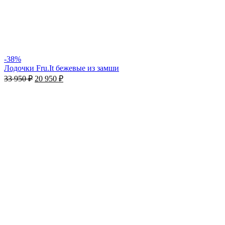
-38%
Лодочки Fru.It бежевые из замши
33 950
₽
20 950
₽