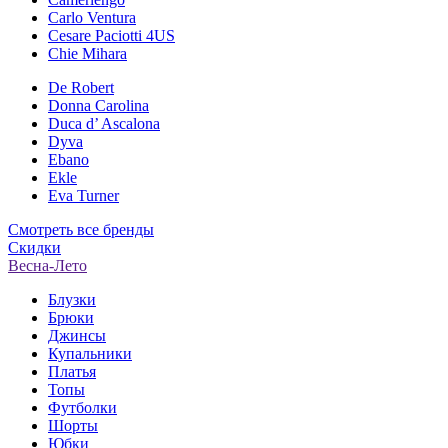
Carlo Ventura
Cesare Paciotti 4US
Chie Mihara
De Robert
Donna Carolina
Duca d’ Ascalona
Dyva
Ebano
Ekle
Eva Turner
Смотреть все бренды
Скидки
Весна-Лето
Блузки
Брюки
Джинсы
Купальники
Платья
Топы
Футболки
Шорты
Юбки