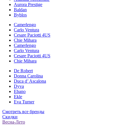
Aurora Prestige
Baldan
Byblos
Camerlengo
Carlo Ventura
Cesare Paciotti 4US
Chie Mihara
Camerlengo
Carlo Ventura
Cesare Paciotti 4US
Chie Mihara
De Robert
Donna Carolina
Duca d’ Ascalona
Dyva
Ebano
Ekle
Eva Turner
Смотреть все бренды
Скидки
Весна-Лето