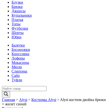
Блузки
Брюки
Джинсы
Купальники
Платья
Топы
Футболки
Шорты
Юбки
Балетки
Босоножки
Кроссовки
Лоферы
Мокасины
Мюли
Слипоны
Сабо
Туфли
Поиск
товаров
Главная
>
Alysi
>
Костюмы Alysi
>
Alysi костюм двойка брюки
+ жилет синий