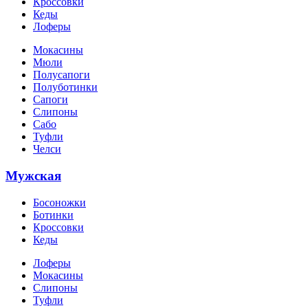
Кроссовки
Кеды
Лоферы
Мокасины
Мюли
Полусапоги
Полуботинки
Сапоги
Слипоны
Сабо
Туфли
Челси
Мужская
Босоножки
Ботинки
Кроссовки
Кеды
Лоферы
Мокасины
Слипоны
Туфли