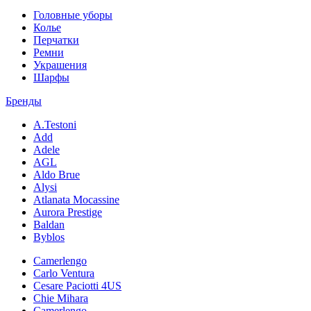
Головные уборы
Колье
Перчатки
Ремни
Украшения
Шарфы
Бренды
A.Testoni
Add
Adele
AGL
Aldo Brue
Alysi
Atlanata Mocassine
Aurora Prestige
Baldan
Byblos
Camerlengo
Carlo Ventura
Cesare Paciotti 4US
Chie Mihara
Camerlengo