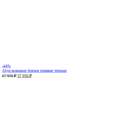
-44%
Alysi кожаные брюки прямые черные
67 950
₽
37 950
₽