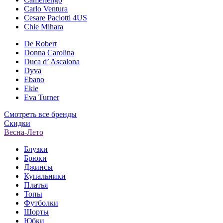
Carlo Ventura
Cesare Paciotti 4US
Chie Mihara
De Robert
Donna Carolina
Duca d’ Ascalona
Dyva
Ebano
Ekle
Eva Turner
Смотреть все бренды
Скидки
Весна-Лето
Блузки
Брюки
Джинсы
Купальники
Платья
Топы
Футболки
Шорты
Юбки