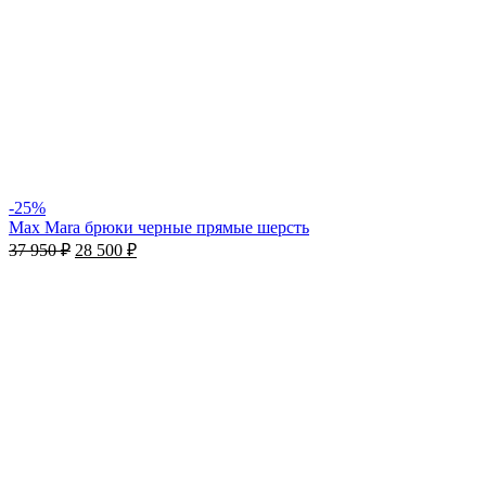
-25%
Max Mara брюки черные прямые шерсть
37 950
₽
28 500
₽