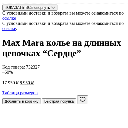
ПОКАЗАТЬ ВСЕ
свернуть
С условиями доставки и возврата вы можете ознакомиться по
ссылке
С условиями доставки и возврата вы можете ознакомиться по
ссылке
.
Max Mara колье на длинных
цепочках “Сердце”
Код товара:
732327
–50%
Первоначальная
Текущая
17 950
₽
8 950
₽
цена
цена:
составляла
8
Таблица размеров
17
950 ₽.
Добавить в корзину
Быстрая покупка
950 ₽.