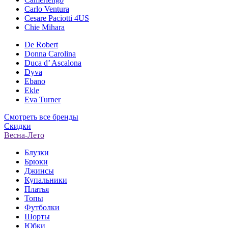
Carlo Ventura
Cesare Paciotti 4US
Chie Mihara
De Robert
Donna Carolina
Duca d’ Ascalona
Dyva
Ebano
Ekle
Eva Turner
Смотреть все бренды
Скидки
Весна-Лето
Блузки
Брюки
Джинсы
Купальники
Платья
Топы
Футболки
Шорты
Юбки