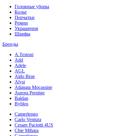
Головные уборы
Колье
Перчатки
Ремни
Украшения
Шарфы
Бренды
A.Testoni
Add
Adele
AGL
Aldo Brue
Alysi
Atlanata Mocassine
Aurora Prestige
Baldan
Byblos
Camerlengo
Carlo Ventura
Cesare Paciotti 4US
Chie Mihara
Camerlengo