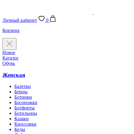
Личный кабинет
0
Корзина
Новое
Каталог
Обувь
Женская
Балетки
Берцы
Ботинки
Босоножки
Ботфорты
Ботильоны
Казаки
Кроссовки
Кеды