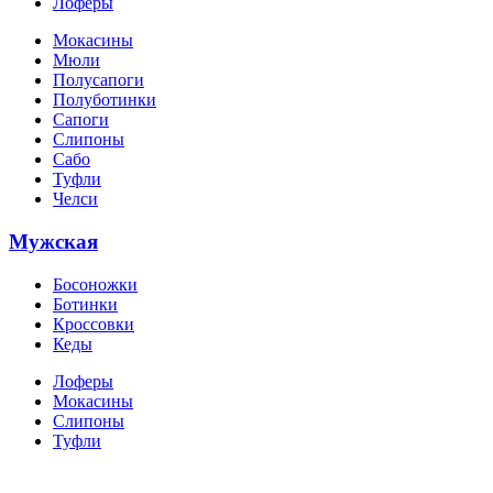
Лоферы
Мокасины
Мюли
Полусапоги
Полуботинки
Сапоги
Слипоны
Сабо
Туфли
Челси
Мужская
Босоножки
Ботинки
Кроссовки
Кеды
Лоферы
Мокасины
Слипоны
Туфли