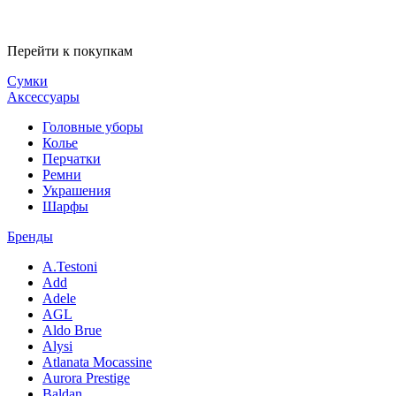
Перейти к покупкам
Сумки
Аксессуары
Головные уборы
Колье
Перчатки
Ремни
Украшения
Шарфы
Бренды
A.Testoni
Add
Adele
AGL
Aldo Brue
Alysi
Atlanata Mocassine
Aurora Prestige
Baldan