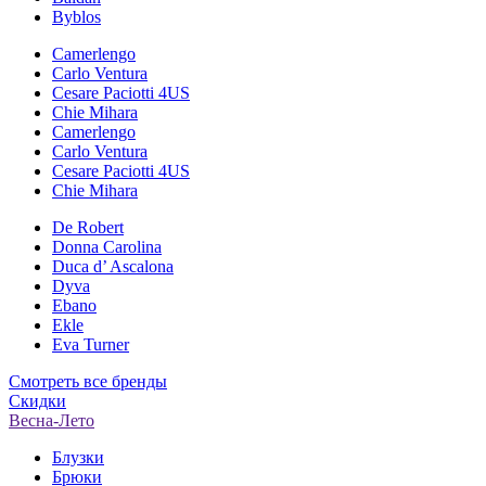
Byblos
Camerlengo
Carlo Ventura
Cesare Paciotti 4US
Chie Mihara
Camerlengo
Carlo Ventura
Cesare Paciotti 4US
Chie Mihara
De Robert
Donna Carolina
Duca d’ Ascalona
Dyva
Ebano
Ekle
Eva Turner
Смотреть все бренды
Скидки
Весна-Лето
Блузки
Брюки