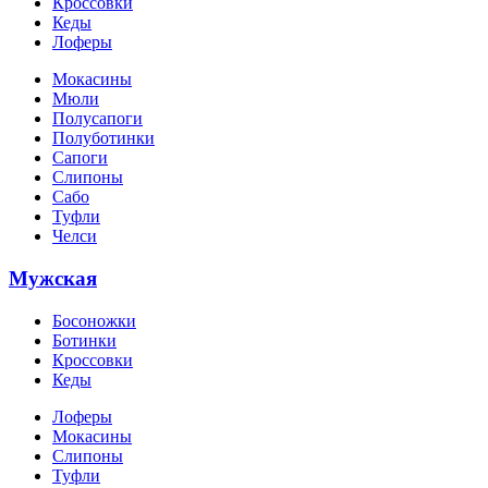
Кроссовки
Кеды
Лоферы
Мокасины
Мюли
Полусапоги
Полуботинки
Сапоги
Слипоны
Сабо
Туфли
Челси
Мужская
Босоножки
Ботинки
Кроссовки
Кеды
Лоферы
Мокасины
Слипоны
Туфли