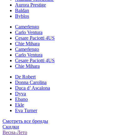
Aurora Prestige
Baldan
Byblos
Camerlengo
Carlo Ventura
Cesare Paciotti 4US
Chie Mihara
Camerlengo
Carlo Ventura
Cesare Paciotti 4US
Chie Mihara
De Robert
Donna Carolina
Duca d’ Ascalona
Dyva
Ebano
Ekle
Eva Turner
Смотреть все бренды
Скидки
Весна-Лето