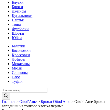
Блузки
Брюки
Джинсы
Купальники
Платья
Топы
Футболки
Шорты
Юбки
Балетки
Босоножки
Кроссовки
Лоферы
Мокасины
Мюли
Слипоны
Сабо
Туфли
Поиск
товаров
Главная
>
Ottod'Ame
>
Брюки Ottod'Ame
>
Otto’d Ame брюки
алладины из тонкого хлопка черные