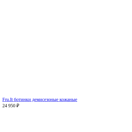
Fru.It ботинки демисезоные кожаные
24 950
₽