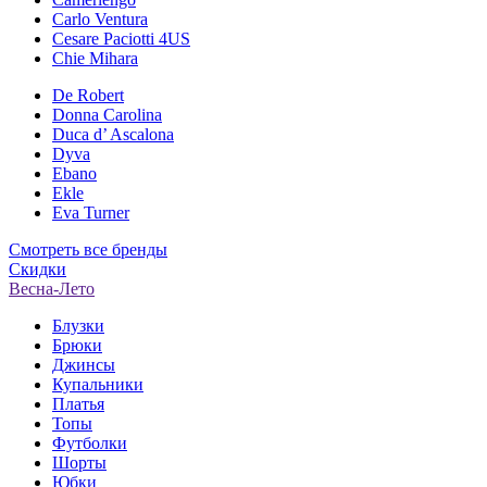
Carlo Ventura
Cesare Paciotti 4US
Chie Mihara
De Robert
Donna Carolina
Duca d’ Ascalona
Dyva
Ebano
Ekle
Eva Turner
Смотреть все бренды
Скидки
Весна-Лето
Блузки
Брюки
Джинсы
Купальники
Платья
Топы
Футболки
Шорты
Юбки