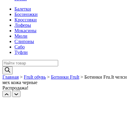
Балетки
Босоножки
Кроссовки
Лоферы
Мокасины
Мюли
Слипоны
Сабо
Туфли
Поиск
товаров
Главная
>
FruIt обувь
>
Ботинки FruIt
>
Ботинки Fru.It челси
мех кожа черные
Распродажа!