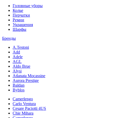
Головные уборы
Колье
Перчатки
Ремни
Украшения
Шарфы
Бренды
A.Testoni
Add
Adele
AGL
Aldo Brue
Alysi
Atlanata Mocassine
Aurora Prestige
Baldan
Byblos
Camerlengo
Carlo Ventura
Cesare Paciotti 4US
Chie Mihara
Camerlengo