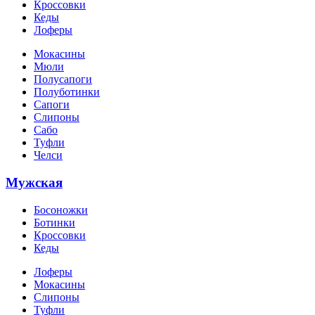
Кроссовки
Кеды
Лоферы
Мокасины
Мюли
Полусапоги
Полуботинки
Сапоги
Слипоны
Сабо
Туфли
Челси
Мужская
Босоножки
Ботинки
Кроссовки
Кеды
Лоферы
Мокасины
Слипоны
Туфли