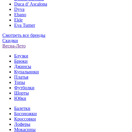
Duca d’ Ascalona
Dyva
Ebano
Ekle
Eva Turner
Смотреть все бренды
Скидки
Весна-Лето
Блузки
Брюки
Джинсы
Купальники
Платья
Топы
Футболки
Шорты
Юбки
Балетки
Босоножки
Кроссовки
Лоферы
Мокасины