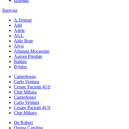
Шарфы
Бренды
A.Testoni
Add
Adele
AGL
Aldo Brue
Alysi
Atlanata Mocassine
Aurora Prestige
Baldan
Byblos
Camerlengo
Carlo Ventura
Cesare Paciotti 4US
Chie Mihara
Camerlengo
Carlo Ventura
Cesare Paciotti 4US
Chie Mihara
De Robert
Donna Carolina