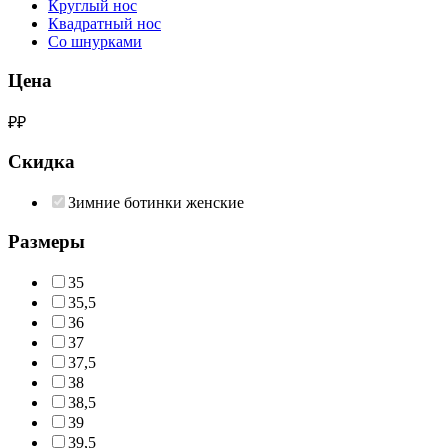
Круглый нос
Квадратный нос
Со шнурками
Цена
₽
₽
Скидка
Зимние ботинки женские
Размеры
35
35,5
36
37
37,5
38
38,5
39
39,5