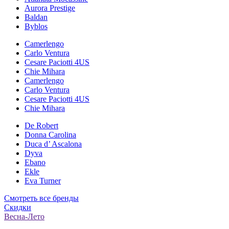
Aurora Prestige
Baldan
Byblos
Camerlengo
Carlo Ventura
Cesare Paciotti 4US
Chie Mihara
Camerlengo
Carlo Ventura
Cesare Paciotti 4US
Chie Mihara
De Robert
Donna Carolina
Duca d’ Ascalona
Dyva
Ebano
Ekle
Eva Turner
Смотреть все бренды
Скидки
Весна-Лето