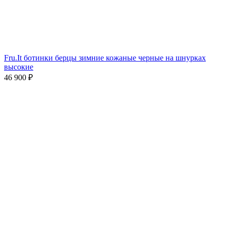
Fru.It ботинки берцы зимние кожаные черные на шнурках
высокие
46 900
₽