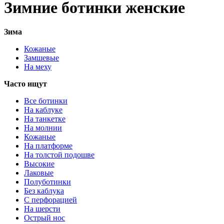
Зимние ботинки женские
Зима
Кожаные
Замшевые
На меху
Часто ищут
Все ботинки
На каблуке
На танкетке
На молнии
Кожаные
На платформе
На толстой подошве
Высокие
Лаковые
Полуботинки
Без каблука
С перфорацией
На шерсти
Острый нос