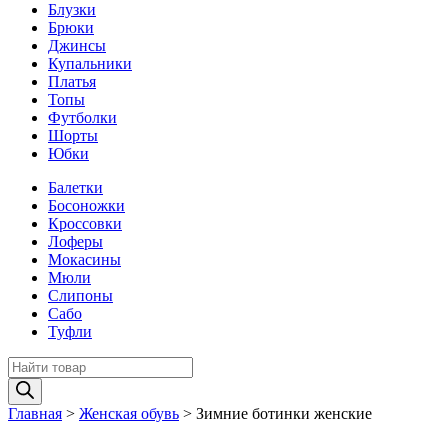
Блузки
Брюки
Джинсы
Купальники
Платья
Топы
Футболки
Шорты
Юбки
Балетки
Босоножки
Кроссовки
Лоферы
Мокасины
Мюли
Слипоны
Сабо
Туфли
Поиск
товаров
Главная
>
Женская обувь
>
Зимние ботинки женские