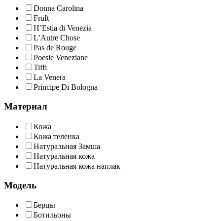
Donna Carolina
FruIt
H’Estia di Venezia
L’Autre Chose
Pas de Rouge
Poesie Veneziane
Tiffi
La Venera
Principe Di Bologna
Материал
Кожа
Кожа теленка
Натуральная Замша
Натуральная кожа
Натуральная кожа наплак
Модель
Берцы
Ботильоны