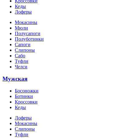
Кроссовки
Кеды
Лоферы
Мокасины
Мюли
Полусапоги
Полуботинки
Сапоги
Слипоны
Сабо
Туфли
Челси
Мужская
Босоножки
Ботинки
Кроссовки
Кеды
Лоферы
Мокасины
Слипоны
Туфли