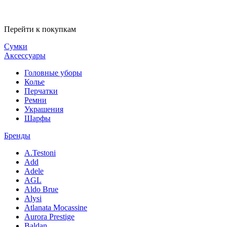
Перейти к покупкам
Сумки
Аксессуары
Головные уборы
Колье
Перчатки
Ремни
Украшения
Шарфы
Бренды
A.Testoni
Add
Adele
AGL
Aldo Brue
Alysi
Atlanata Mocassine
Aurora Prestige
Baldan