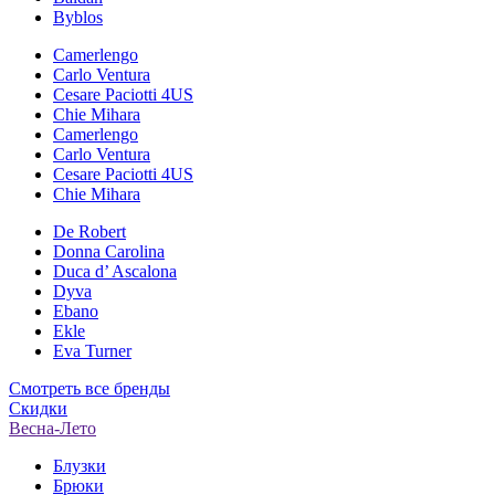
Byblos
Camerlengo
Carlo Ventura
Cesare Paciotti 4US
Chie Mihara
Camerlengo
Carlo Ventura
Cesare Paciotti 4US
Chie Mihara
De Robert
Donna Carolina
Duca d’ Ascalona
Dyva
Ebano
Ekle
Eva Turner
Смотреть все бренды
Скидки
Весна-Лето
Блузки
Брюки