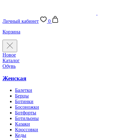
Личный кабинет
0
Корзина
Новое
Каталог
Обувь
Женская
Балетки
Берцы
Ботинки
Босоножки
Ботфорты
Ботильоны
Казаки
Кроссовки
Кеды