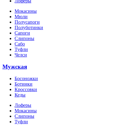
Лоферы
Мокасины
Мюли
Полусапоги
Полуботинки
Сапоги
Слипоны
Сабо
Туфли
Челси
Мужская
Босоножки
Ботинки
Кроссовки
Кеды
Лоферы
Мокасины
Слипоны
Туфли