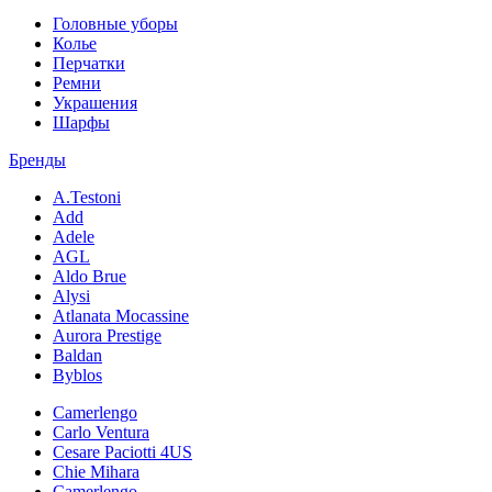
Головные уборы
Колье
Перчатки
Ремни
Украшения
Шарфы
Бренды
A.Testoni
Add
Adele
AGL
Aldo Brue
Alysi
Atlanata Mocassine
Aurora Prestige
Baldan
Byblos
Camerlengo
Carlo Ventura
Cesare Paciotti 4US
Chie Mihara
Camerlengo