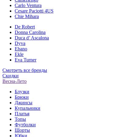
Carlo Ventura
Cesare Paciotti 4US
Chie Mihara
De Robert
Donna Carolina
Duca d’ Ascalona
Dyva
Ebano
Ekle
Eva Turner
Смотреть все бренды
Скидки
Весна-Лето
Блузки
Брюки
Джинсы
Купальники
Платья
Топы
Футболки
Шорты
Юбки