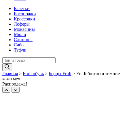
Балетки
Босоножки
Кроссовки
Лоферы
Мокасины
Мюли
Слипоны
Сабо
Туфли
Поиск
товаров
Главная
>
FruIt обувь
>
Берцы FruIt
>
Fru.It ботинки зимние
кожа мех
Распродажа!