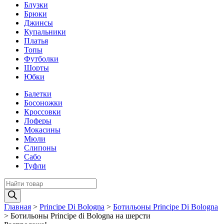
Блузки
Брюки
Джинсы
Купальники
Платья
Топы
Футболки
Шорты
Юбки
Балетки
Босоножки
Кроссовки
Лоферы
Мокасины
Мюли
Слипоны
Сабо
Туфли
Поиск
товаров
Главная
>
Principe Di Bologna
>
Ботильоны Principe Di Bologna
>
Ботильоны Principe di Bologna на шерсти