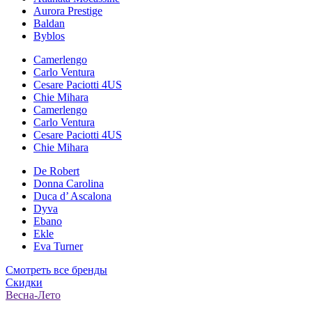
Aurora Prestige
Baldan
Byblos
Camerlengo
Carlo Ventura
Cesare Paciotti 4US
Chie Mihara
Camerlengo
Carlo Ventura
Cesare Paciotti 4US
Chie Mihara
De Robert
Donna Carolina
Duca d’ Ascalona
Dyva
Ebano
Ekle
Eva Turner
Смотреть все бренды
Скидки
Весна-Лето