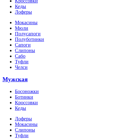
Кроссовки
Кеды
Лоферы
Мокасины
Мюли
Полусапоги
Полуботинки
Сапоги
Слипоны
Сабо
Туфли
Челси
Мужская
Босоножки
Ботинки
Кроссовки
Кеды
Лоферы
Мокасины
Слипоны
Туфли